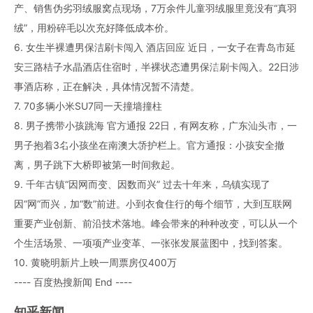
产、销售伪劣羽绒服窝点现场，7万余件儿童羽绒服里竟没有“真羽
绒”，用粉碎毛以次充好降低成本价。
6. 女生半裸遭男保洁刷卡闯入 酒店回应 近日，一女子在青岛市延
安三路桔子水晶酒店住宿时，半裸状态遭男保洁刷卡闯入。22日涉
事酒店称，正在解决，具体情况暂不清楚。
7. 70多辆小米SU7同一天撞墙撞柱
8. 男子携带小孩跳海 官方通报 22日，有网友称，广东汕头市，一
男子抱着3名小孩坐在南澳大桥护栏上。官方通报：小孩安全撤
离，男子跳下大桥即被第一时间救起。
9. 千年古镇“因网而变、因数而兴” 过去十年来，乌镇实现了
因“网”而兴，加“数”前进。小到衣食住行的每个细节，大到互联网
重要产业创新、前沿技术落地。峰会带来的种种改变，可以从一个
个生活场景、一项项产业变革、一张张发展蓝图中，找到答案。
10. 黄晓明新片上映一周票房仅400万
---- 百度热搜新闻 End ----
知乎新闻