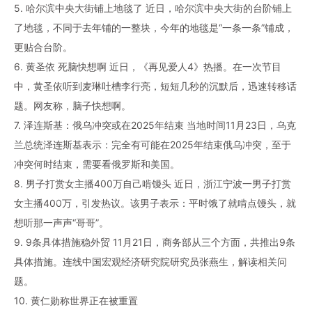
5. 哈尔滨中央大街铺上地毯了 近日，哈尔滨中央大街的台阶铺上
了地毯，不同于去年铺的一整块，今年的地毯是“一条一条”铺成，
更贴合台阶。
6. 黄圣依 死脑快想啊 近日，《再见爱人4》热播。在一次节目
中，黄圣依听到麦琳吐槽李行亮，短短几秒的沉默后，迅速转移话
题。网友称，脑子快想啊。
7. 泽连斯基：俄乌冲突或在2025年结束 当地时间11月23日，乌克
兰总统泽连斯基表示：完全有可能在2025年结束俄乌冲突，至于
冲突何时结束，需要看俄罗斯和美国。
8. 男子打赏女主播400万自己啃馒头 近日，浙江宁波一男子打赏
女主播400万，引发热议。该男子表示：平时饿了就啃点馒头，就
想听那一声声“哥哥”。
9. 9条具体措施稳外贸 11月21日，商务部从三个方面，共推出9条
具体措施。连线中国宏观经济研究院研究员张燕生，解读相关问
题。
10. 黄仁勋称世界正在被重置