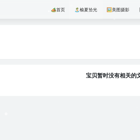
🏕首页
🏝️榆夏拾光
🖼美图摄影
宝贝暂时没有相关的