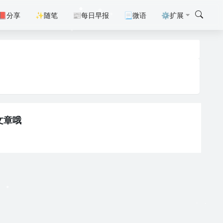
📕分享
✨随笔
📰每日早报
📃微语
⚙扩展
文章哦