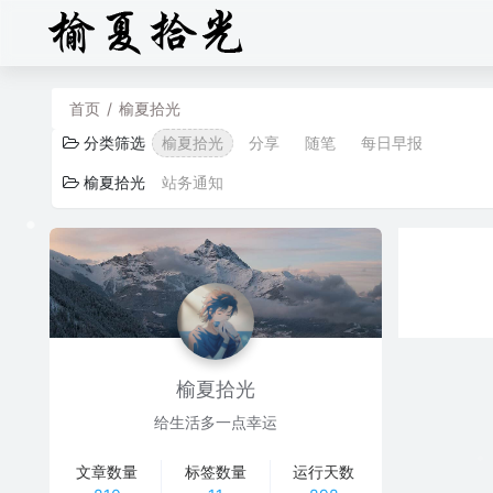
首页
/
榆夏拾光
分类筛选
榆夏拾光
分享
随笔
每日早报
榆夏拾光
站务通知
榆夏拾光
给生活多一点幸运
文章数量
标签数量
运行天数