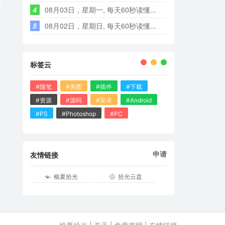
4
08月03日，星期一, 每天60秒读懂...
5
08月02日，星期日, 每天60秒读懂...
标签云
#随笔
#美图
#插件
#下载
#资源
#源码
#安卓
#Android
#PS
#Photoshop
#PC
申请
友情链接
榆夏拾光
拾光云盘