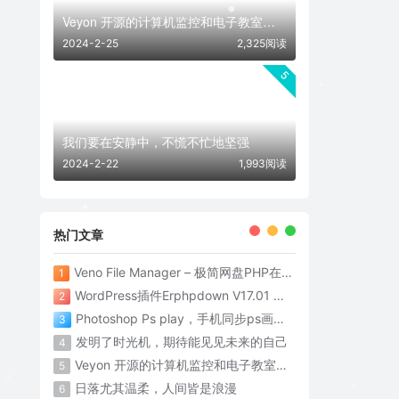
Veyon 开源的计算机监控和电子教室管理软件
2024-2-25
2,325阅读
5
我们要在安静中，不慌不忙地坚强
2024-2-22
1,993阅读
热门文章
Veno File Manager – 极简网盘PHP在线网盘系统- v4.1
1
WordPress插件Erphpdown V17.01 为网站添加付费下载功能
2
Photoshop Ps play，手机同步ps画面神器
3
发明了时光机，期待能见见未来的自己
4
Veyon 开源的计算机监控和电子教室管理软件
5
日落尤其温柔，人间皆是浪漫
6