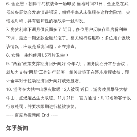
6. 金正恩：朝鲜半岛核战争一触即发 当地时间21日，金正恩在武
器装备展览会发表演讲强调，朝鲜半岛从未像现在这样危险地、尖
锐地对峙，具有破坏性的核战争一触即发。
7. 房贷利率下调月供反而多了 近日，多位用户反映存量房贷利率
下调，最近一期还款金额却涨了。相关银行客服称：多位用户反映
该情况，应该是系统问题，正在排查。
8. 女性一生约使用1.5万片卫生巾
9. “两新”政策支撑经济回升向好 今年7月，国务院召开常务会议，
就加力支持“两新”工作进行部署，相关政策正在逐步发挥效益，预
计全年对于拉动经济回升向好成效显著。
10. 游客在大牯牛山纵火取暖 12人被罚 近日，游客凌晨攀登大牯
牛山，点燃灌丛生火取暖。11月21日，官方通报：对12名游客予以
行政处罚，并要求限期进行植被恢复。
---- 百度热搜新闻 End ----
知乎新闻