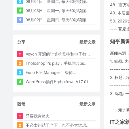
3
08月04日，星期二, 每天60秒读懂...
48. “
4
08月03日，星期一, 每天60秒读懂...
49. 本
5
08月02日，星期日, 每天60秒读懂...
50. 20
---- 百度
知乎新
分享
最新文章
新闻来源
1
Veyon 开源的计算机监控和电子教...
1. 标题:
2
Photoshop Ps play，手机同步ps...
-----------
3
Veno File Manager – 极简...
2. 标题
4
WordPress插件Erphpdown V17.01 ...
-----------
3. 标题
-----------
随笔
最新文章
---- 知乎新
1
只要我肯努力
IT之家
2
不必太纠结于当下，也不必太忧虑...