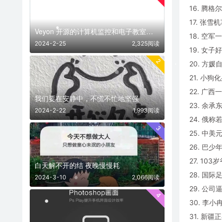
16. 腾
17. 张雪
Veyon 开源的计算机监控和电子教室管理软件
18. 空
2024-2-25
2,325阅读
19. 女
2
20. 方
21. 小
22. 广
我们要在安静中，不慌不忙地坚强
23. 余
2024-2-22
1,993阅读
24. 俄
3
25. 中
26. 巴
27. 1
白天解不开的结 夜晚慢慢耗 ​​​
28. 国
2024-3-10
2,066阅读
29. 公
4
30. 李
31. 新疆