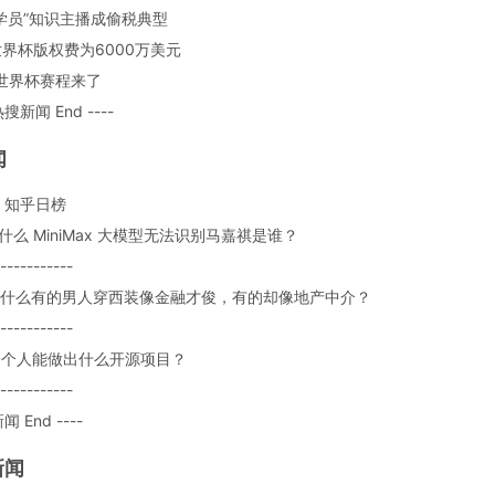
百万学员”知识主播成偷税典型
届世界杯版权费为6000万美元
26世界杯赛程来了
热搜新闻 End ----
闻
：知乎日榜
 为什么 MiniMax 大模型无法识别马嘉祺是谁？
-----------
: 为什么有的男人穿西装像金融才俊，有的却像地产中介？
-----------
: 一个人能做出什么开源项目？
-----------
闻 End ----
新闻