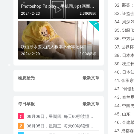
32. 那
Photoshop Ps play，手机同步ps画面神器
33. 证
2024-2-23
2,386阅读
34. 周
5
35. 5
36. 中
跋山涉水去见的人根本不会牢记你
37. 世
2024-2-29
2,008阅读
38. 日
39. 枝
40. 日
榆夏拾光
最新文章
41. 余
42. “
43. 泰
每日早报
最新文章
44. 中
45. 山
1
08月06日，星期四, 每天60秒读懂...
46. 金
2
08月05日，星期三, 每天60秒读懂...
47. 成