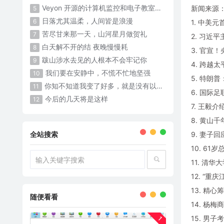
Veyon 开源的计算机监控和电子教室管理软件
新闻来源
5
日落尤其温柔，人间皆是浪漫
6
1. 中美
苦尽甘来那一天，山河星月做贺礼
7
2. 习近
白天解不开的结 夜晚慢慢耗 ​​​
8
3. 官宣
跋山涉水去见的人根本不会牢记你
9
4. 跨越
我们要在安静中，不慌不忙地坚强
10
5. 特朗
你知不知道我变了好多，就是没有以前那么可爱了
11
6. 国际
今后的几天将是这样
12
7. 王毅
8. 黄山
全站搜索
9. 妻子
10. 6
11. 清
12. “重
13. 精
随便看看
14. 杨
15. 男
1