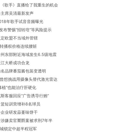
英：《歌手》直播给了我重生的机会
监会主席吴清最新发声
深2018年歌手试音音频曝光
部门发布警惕“招转培”等风险提示
方认定欧盟不当域外管辖
界杯转播权价格连续腰斩
本本州东部附近海域发生6.5级地震
江长江大桥成功合龙
本知名品牌番茄酱包装变透明
承东曾想挑战用摄像头替代激光雷达
骨髓移植”也能治疗肝硬化
兰尼斯客服回应“广告诱导行贿”
国男篮短训营增补8名球员
东一企业研发蒜薹味饼干
建希涉嫌卖官鬻爵案被求刑7年半
都蓉城锁定中超半程冠军