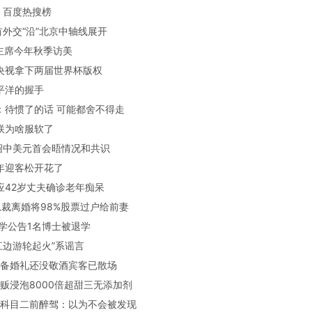
：百度热搜榜
元首外交“沿”北京中轴线展开
平主席今年秋季访美
！央视拿下两届世界杯版权
太平洋的握手
普：待惯了的话 可能都舍不得走
足联为啥服软了
介绍中美元首会晤情况和共识
千年迎客松开花了
回应42岁丈夫确诊老年痴呆
1岁总裁离婚将98%股票过户给前妻
华大学公告1名博士被退学
庆江边游轮起火”系谣言
心筹备婚礼还没敬酒宾客已散场
梅商贩浸泡8000倍超甜三无添加剂
子考科目二前醉驾：以为不会被发现