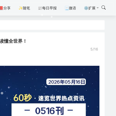
📕分享
✨随笔
📰每日早报
📃微语
⚙扩展
0秒读懂全世界！
5/16