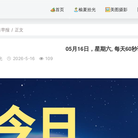
🏕首页
🏝️榆夏拾光
🖼美图摄影
日早报
/
正文
05月16日，星期六, 每天6
光
2026-5-16
109