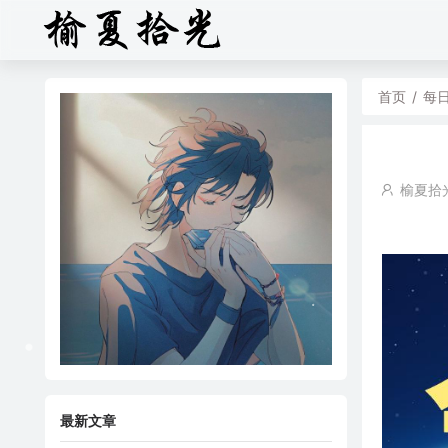
首页
/
每
榆夏拾
最新文章