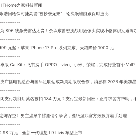
ITHome之家科技新闻
: 罗永浩回呛保时捷高管“被抄袭无奈”：论流氓谁能跟保时捷比
-----------
: 华为 896 线激光雷达太贵！余承东曾想挑战用摄像头实现小物体识别避
-----------
7999 元起：苹果 iPhone 17 Pro 系列京东、天猫降价 1000 元
-----------
 安卓版 CallKit：飞书携手 OPPO、vivo、小米、荣耀，完成行业首个 VoIP Se
-----------
: 中央广播电视总台与国际足联达成新周期版权合作，消息称 2026 年美加墨
-----------
: 关闭支付功能后莫名被扣 184 万元？支付宝最新回应：正寻求警方帮助
-----------
: 《恋与深空》男主温泉半裸剧情引争议，叠纸游戏官方致歉并着手处理
-----------
50.98 万元，全新一代理想 L9 Livis 车型上市