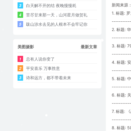
新闻来源：
3
白天解不开的结 夜晚慢慢耗 ​​​
1. 标题
4
苦尽甘来那一天，山河星月做贺礼
-----------
5
跋山涉水去见的人根本不会牢记你
2. 标题
-----------
3. 标题: 
美图摄影
最新文章
-----------
1
总有人说你变了
4. 标题:
2
平安喜乐 万事胜意
-----------
3
诗和远方，都不带着未来
5. 标题
-----------
6. 标题
-----------
7. 标题
-----------
8. 标题: 