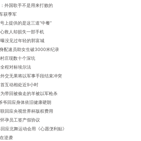
格尔：外国歌手不是用来打败的
机车获季军
军一号上提供的是这三道“中餐”
子好心救人却损失一部手机
媛自曝没见过年轻的郭富城
狗化身配速员助女生破3000米纪录
西一村庄现数十个深坑
承东全程对标埃尔法
称若外交无果将以军事手段结束冲突
美元首互动相处近9小时
少年为带回被偷走的羊被以军枪杀
03岁爷爷回应身体依旧健康硬朗
际足联回应央视世界杯版权费用
司逼怀孕员工签产假协议
小冉回应北舞运动会用《心愿便利贴》
正在逆袭