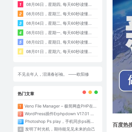
1
08月06日，星期四, 每天60秒读懂...
2
08月05日，星期三, 每天60秒读懂...
3
08月04日，星期二, 每天60秒读懂...
4
08月03日，星期一, 每天60秒读懂...
5
08月02日，星期日, 每天60秒读懂...
6
08月01日，星期六, 每天60秒读懂...
不见去年人，泪满春衫袖。 ——欧阳修
热门文章
Veno File Manager – 极简网盘PHP在线网盘系统- v4.1
1
WordPress插件Erphpdown V17.01 为网站添加付费下载功能
2
Photoshop Ps play，手机同步ps画面神器
3
百度热
发明了时光机，期待能见见未来的自己
4