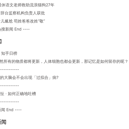
2岁退休语文老师救助流浪猫狗27年
菊请辞台监察机构负责人获批
心女儿尴尬 苟姓爸爸改姓“敬”
热搜新闻 End ----
闻
：知乎日榜
: 既然所有的物质都将更新，人体细胞也都会更新，那记忆是如何留存的呢？
-----------
: 人的大脑会不会出现「过拟合」病?
-----------
 瞎扯 · 如何正确地吐槽
-----------
闻 End ----
新闻