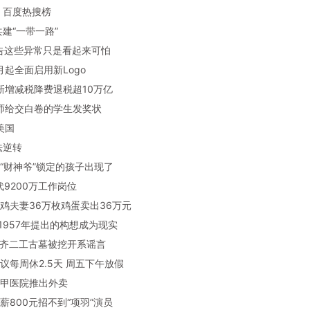
：百度热搜榜
共建“一带一路”
报告这些异常只是看起来可怕
下月起全面启用新Logo
五新增减税降费退税超10万亿
老师给交白卷的学生发奖状
美国
法逆转
个被“财神爷”锁定的孩子出现了
替代9200万工作岗位
南养鸡夫妻36万枚鸡蛋卖出36万元
学森1957年提出的构想成为现实
鲁木齐二工古墓被挖开系谣言
员建议每周休2.5天 周五下午放假
家三甲医院推出外卖
日薪800元招不到“项羽”演员