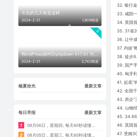
32. 银
今后的几天将是这样
33. 咸
2024-2-21
1,909阅读
34. 英
35. 31
5
36. 让
37. 内
WordPress插件Erphpdown V17.01 为网站添加付费下载功能
38. 徒步
2024-2-21
2,742阅读
39. 国
40. 匈
41. 起底
榆夏拾光
最新文章
42. 全
43. 房
44. 动
每日早报
最新文章
45. 34
1
08月06日，星期四, 每天60秒读懂...
46. 英
47. 受贿
2
08月05日，星期三, 每天60秒读懂...