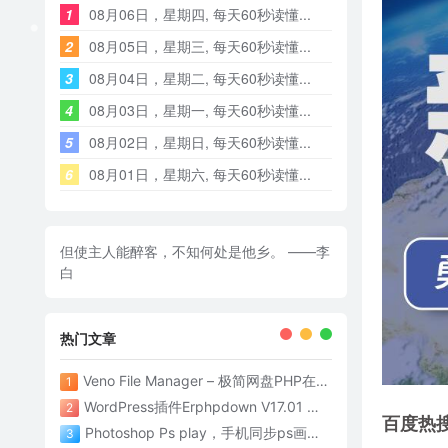
1
08月06日，星期四, 每天60秒读懂...
2
08月05日，星期三, 每天60秒读懂...
3
08月04日，星期二, 每天60秒读懂...
4
08月03日，星期一, 每天60秒读懂...
5
08月02日，星期日, 每天60秒读懂...
6
08月01日，星期六, 每天60秒读懂...
但使主人能醉客，不知何处是他乡。 ——李
白
热门文章
Veno File Manager – 极简网盘PHP在线网盘系统- v4.1
1
WordPress插件Erphpdown V17.01 为网站添加付费下载功能
2
百度热
Photoshop Ps play，手机同步ps画面神器
3