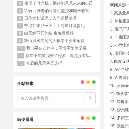
发明了时光机，期待能见见未来的自己
4
新闻来源
Veyon 开源的计算机监控和电子教室管理软件
5
1. 高质量
日落尤其温柔，人间皆是浪漫
6
2. 体检
苦尽甘来那一天，山河星月做贺礼
7
3. 宝马
白天解不开的结 夜晚慢慢耗 ​​​
8
4. 十四
跋山涉水去见的人根本不会牢记你
9
5. 小学
我们要在安静中，不慌不忙地坚强
10
6. 美国打
你知不知道我变了好多，就是没有以前那么可爱了
11
7. 白发无
今后的几天将是这样
12
8. 第1
9. AI将
全站搜索
10. 河
11. 钱
12. 乌
13. 委
14. 多
随便看看
15. 景区