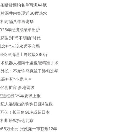
行金条断货预约名单写满A4纸
阳一村深井内突现近60度热水
国首相时隔八年再访华
省2025年经济成绩单出炉
中成药告别“尚不明确”时代
娱“概念神”人设永远不会塌
9.6公里清理山野垃圾380斤
产手术机器人相隔千里也能精准手术
牙利外长：不允许乌克兰干涉匈选举
“长高神药”小鹿冲冲
国千亿县扩容 多地晋级
企“三道红线”不再要求上报
物经纪人靠训出的狗狗日赚4位数
.66万亿！长三角GDP或超日本
国首相斯塔默抵达北京
3068万余元 张效廉一审获刑12年