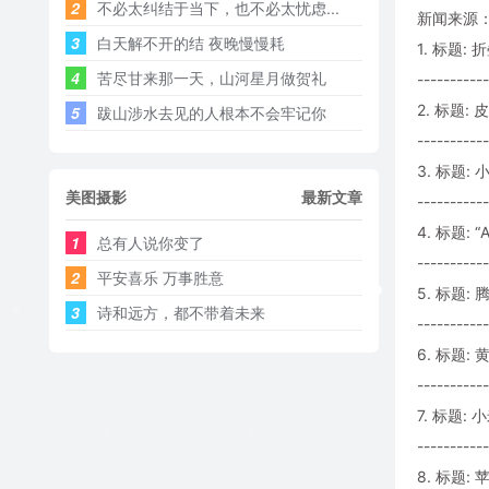
2
不必太纠结于当下，也不必太忧虑...
新闻来源：
3
白天解不开的结 夜晚慢慢耗 ​​​
1. 标题
4
苦尽甘来那一天，山河星月做贺礼
-----------
2. 标题
5
跋山涉水去见的人根本不会牢记你
-----------
3. 标题
美图摄影
最新文章
-----------
4. 标题:
1
总有人说你变了
-----------
2
平安喜乐 万事胜意
5. 标题:
3
诗和远方，都不带着未来
-----------
6. 标题
-----------
7. 标题:
-----------
8. 标题