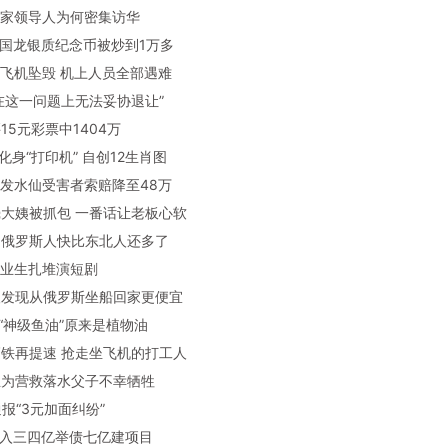
方国家领导人为何密集访华
0元中国龙银质纪念币被炒到1万多
度一飞机坠毁 机上人员全部遇难
中方在这一问题上无法妥协退让”
买15元彩票中1404万
生化身“打印机” 自创12生肖图
马错发水仙受害者索赔降至48万
纸壳大姨被抓包 一番话让老板心软
亚的俄罗斯人快比东北人还多了
5毕业生扎堆演短剧
北人发现从俄罗斯坐船回家更便宜
单的“神级鱼油”原来是植物油
沪高铁再提速 抢走坐飞机的打工人
学生为营救落水父子不幸牺牲
通报“3元加面纠纷”
县年入三四亿举债七亿建项目