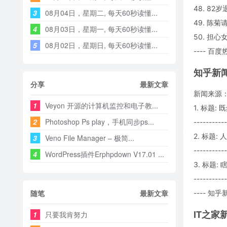
48. 8
3
08月04日，星期二, 每天60秒读懂...
49. 陈
4
08月03日，星期一, 每天60秒读懂...
50. 担
5
08月02日，星期日, 每天60秒读懂...
---- 百度
知乎新
分享
最新文章
新闻来源
1
Veyon 开源的计算机监控和电子教...
1. 标题
2
Photoshop Ps play，手机同步ps...
-----------
2. 标题
3
Veno File Manager – 极简...
-----------
4
WordPress插件Erphpdown V17.01 ...
3. 标题:
-----------
随笔
最新文章
---- 知乎新
IT之家
1
只要我肯努力