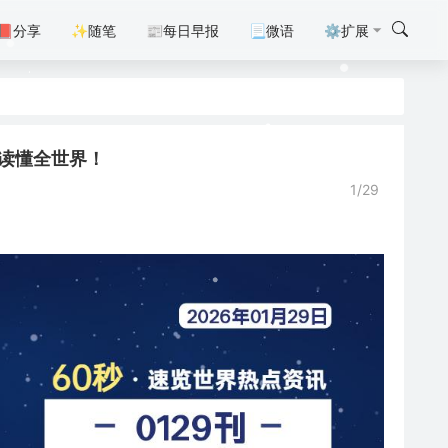
📕分享
✨随笔
📰每日早报
📃微语
⚙扩展
0秒读懂全世界！
1/29