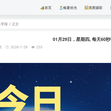
🏕首页
🏝️榆夏拾光
🖼美图摄影
日早报
/
正文
01月29日，星期四, 每天6
光
2026-1-29
235