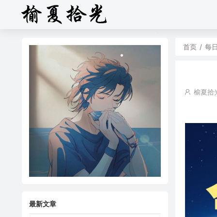
首页
/
每
榆夏拾
最新文章