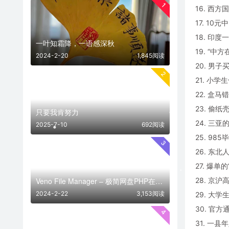
1
16. 西
17. 1
18. 印
一叶知霜降，一语感深秋
19. “
2024-2-20
1,845阅读
20. 男子
2
21. 小学
22. 盒
23. 偷
只要我肯努力
24. 三
2025-7-10
692阅读
25. 98
3
26. 东
27. 爆
28. 京
Veno File Manager – 极简网盘PHP在线网盘系统- v4.1
2024-2-22
3,153阅读
29. 大
30. 官方
4
31. 一