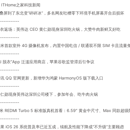
ITHome之家科技新闻
: 折叠屏到了东北变“碎碎冰”，多名网友吐槽零下环境手机屏幕开合后损坏
-----------
: 皮衣返场：英伟达 CEO 黄仁勋现身深圳吃火锅，大赞牛肉新鲜又好吃
-----------
: 小米首款室外 4G 摄像机发布，内置中国电信 / 联通双不限 SIM 卡且流量
-----------
 “AI 脱衣”App 泛滥应用商店，苹果谷歌监管滞后引争议
-----------
 腾讯 QQ 官网更新，新增华为鸿蒙 HarmonyOS 版下载入口
-----------
: 黄仁勋现身英伟达深圳公司楼下，参加年会、吃牛肉火锅
-----------
 小米 REDMI Turbo 5 标准版真机首看：6.59″ 黄金中尺寸、Max 同款超
-----------
: 苹果 iOS 26 系统普及率已近五成，续航及性能下降成“不升级”主要顾虑