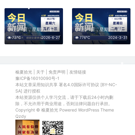
06月27日，星期六, 每天60秒读懂全世界！
03月31日，星期日，每天60秒读懂全世界！
73℃
2026-6-27
776℃
2024-3-31
榆夏拾光
|
关于
|
免责声明
|
友情链接
豫ICP备16010090号-1
本站文章采用知识共享 署名4.0国际许可协议 [BY-NC-
SA] 进行授权
本站资源仅供个人学习交流，请于下载后24小时内删
除，不允许用于商业用途，否则法律问题自行承担。
Copyright ©
榆夏拾光
Powered
WordPress
Theme
Qzdy