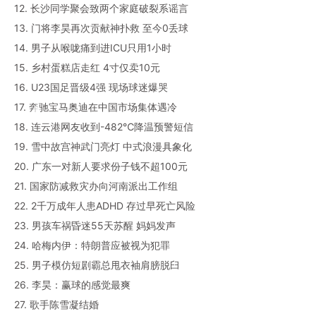
12. 长沙同学聚会致两个家庭破裂系谣言
13. 门将李昊再次贡献神扑救 至今0丢球
14. 男子从喉咙痛到进ICU只用1小时
15. 乡村蛋糕店走红 4寸仅卖10元
16. U23国足晋级4强 现场球迷爆哭
17. 奔驰宝马奥迪在中国市场集体遇冷
18. 连云港网友收到-482℃降温预警短信
19. 雪中故宫神武门亮灯 中式浪漫具象化
20. 广东一对新人要求份子钱不超100元
21. 国家防减救灾办向河南派出工作组
22. 2千万成年人患ADHD 存过早死亡风险
23. 男孩车祸昏迷55天苏醒 妈妈发声
24. 哈梅内伊：特朗普应被视为犯罪
25. 男子模仿短剧霸总甩衣袖肩膀脱臼
26. 李昊：赢球的感觉最爽
27. 歌手陈雪凝结婚