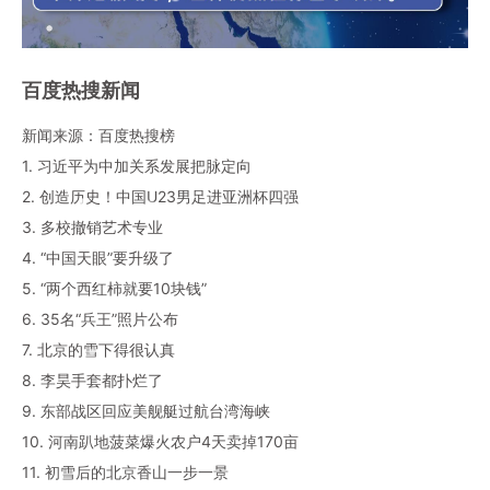
百度热搜新闻
新闻来源：百度热搜榜
1. 习近平为中加关系发展把脉定向
2. 创造历史！中国U23男足进亚洲杯四强
3. 多校撤销艺术专业
4. “中国天眼”要升级了
5. “两个西红柿就要10块钱”
6. 35名“兵王”照片公布
7. 北京的雪下得很认真
8. 李昊手套都扑烂了
9. 东部战区回应美舰艇过航台湾海峡
10. 河南趴地菠菜爆火农户4天卖掉170亩
11. 初雪后的北京香山一步一景