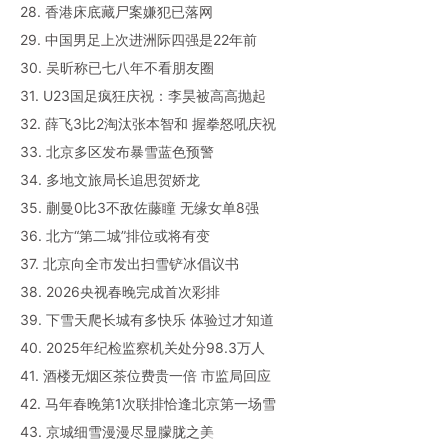
28. 香港床底藏尸案嫌犯已落网
29. 中国男足上次进洲际四强是22年前
30. 吴昕称已七八年不看朋友圈
31. U23国足疯狂庆祝：李昊被高高抛起
32. 薛飞3比2淘汰张本智和 握拳怒吼庆祝
33. 北京多区发布暴雪蓝色预警
34. 多地文旅局长追思贺娇龙
35. 蒯曼0比3不敌佐藤瞳 无缘女单8强
36. 北方“第二城”排位或将有变
37. 北京向全市发出扫雪铲冰倡议书
38. 2026央视春晚完成首次彩排
39. 下雪天爬长城有多快乐 体验过才知道
40. 2025年纪检监察机关处分98.3万人
41. 酒楼无烟区茶位费贵一倍 市监局回应
42. 马年春晚第1次联排恰逢北京第一场雪
43. 京城细雪漫漫尽显朦胧之美