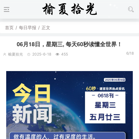
首页
/
每日早报
/
正文
06月18日，星期三, 每天60秒读懂全世界！
6/18
榆夏拾光
2025-6-18
455