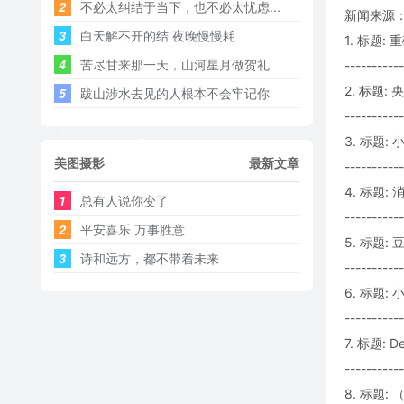
2
不必太纠结于当下，也不必太忧虑...
新闻来源：
3
白天解不开的结 夜晚慢慢耗 ​​​
1. 标题:
4
苦尽甘来那一天，山河星月做贺礼
-----------
2. 标题
5
跋山涉水去见的人根本不会牢记你
-----------
3. 标题:
美图摄影
最新文章
-----------
4. 标题
1
总有人说你变了
-----------
2
平安喜乐 万事胜意
5. 标题
3
诗和远方，都不带着未来
-----------
6. 标题:
-----------
7. 标题: 
-----------
8. 标题