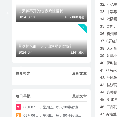
32. FI
白天解不开的结 夜晚慢慢耗 ​​​
33. 乘
2024-3-10
2,068阅读
34. 消
35. C
5
36. 横
37. C
苦尽甘来那一天，山河星月做贺礼
38. 天
2024-3-1
2,141阅读
39. 足
40. 保
41. 亚
榆夏拾光
最新文章
42. 台
43. 桂
44. 庞
每日早报
最新文章
45. 湖
1
08月07日，星期五, 每天60秒读懂...
46. 三
47. 英格
2
08月06日，星期四, 每天60秒读懂...