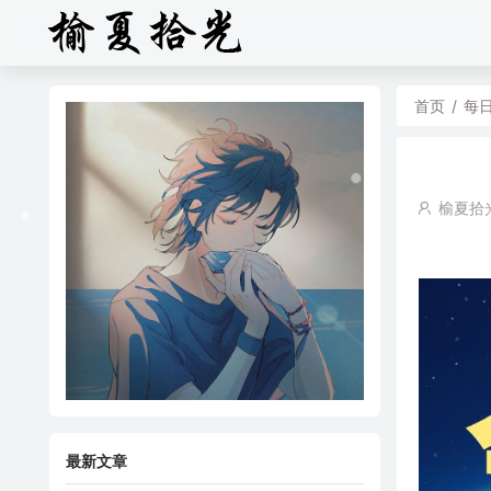
首页
/
每
榆夏拾
最新文章