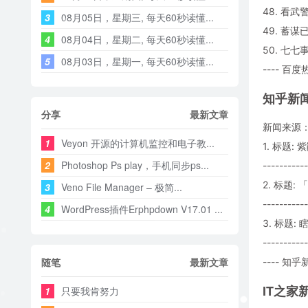
48. 看
3
08月05日，星期三, 每天60秒读懂...
49. 蓄
4
08月04日，星期二, 每天60秒读懂...
50. 七
5
08月03日，星期一, 每天60秒读懂...
---- 百度
知乎新
分享
最新文章
新闻来源
1
Veyon 开源的计算机监控和电子教...
1. 标题
2
Photoshop Ps play，手机同步ps...
-----------
2. 标题
3
Veno File Manager – 极简...
-----------
4
WordPress插件Erphpdown V17.01 ...
3. 标题:
-----------
随笔
最新文章
---- 知乎新
IT之家
1
只要我肯努力