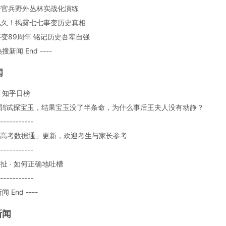
武警官兵野外丛林实战化演练
谋已久！揭露七七事变历史真相
七事变89周年 铭记历史吾辈自强
热搜新闻 End ----
闻
：知乎日榜
: 紫鹃试探宝玉，结果宝玉没了半条命，为什么事后王夫人没有动静？
-----------
: 「高考数据通」更新，欢迎考生与家长参考
-----------
 瞎扯 · 如何正确地吐槽
-----------
闻 End ----
新闻