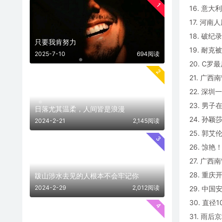
1
16. 意
17. 河南
18. 破
只要我肯努力
19. 耐
2025-7-10
694阅读
20. C
2
21. 广
22. 深
23. 男
日落尤其温柔，人间皆是浪漫
24. 孙
2024-2-21
2,145阅读
25. 郭
3
26. 惊
27. 广
28. 重
跋山涉水去见的人根本不会牢记你
2024-2-29
2,012阅读
29. 中
30. 直
4
31. 雨