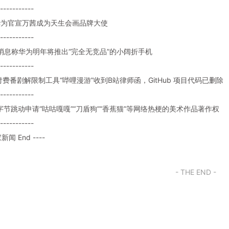
-----------
: 华为官宣万茜成为天生会画品牌大使
-----------
题: 消息称华为明年将推出“完全无竞品”的小阔折手机
-----------
题: 付费番剧解限制工具“哔哩漫游”收到B站律师函，GitHub 项目代码已删除
-----------
题: 字节跳动申请“咕咕嘎嘎”“刀盾狗”“香蕉猫”等网络热梗的美术作品著作权
-----------
家新闻 End ----
- THE END -