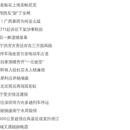
大利老板在上海卖帕尼尼
人用西瓜“甜”了全网
纪录！广西暴雨为何这么猛
克被711起诉后下架涉事鞋款
罗最后一舞遗憾落幕
西南宁洪涝灾害还存在三方面风险
圳一停车场改造引发电动车占道
子在自家酒楼旁开“一元饭堂”
颖莎即将入驻杜莎夫人蜡像馆
艾伦犀利点评杨瀚森
艳！北京雨后再现双彩虹
西南宁受灾情况通报
庆开往深圳等方向多趟列车停运
国安能驰援南宁水库险情
径1000公里超强台风逼近或直扑浙江
后京城又遇靓丽晚霞