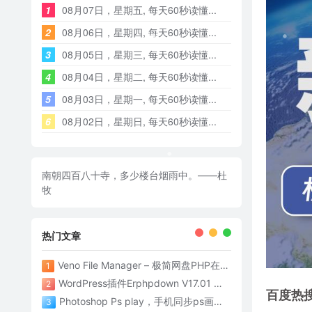
1
08月07日，星期五, 每天60秒读懂...
2
08月06日，星期四, 每天60秒读懂...
3
08月05日，星期三, 每天60秒读懂...
4
08月04日，星期二, 每天60秒读懂...
5
08月03日，星期一, 每天60秒读懂...
6
08月02日，星期日, 每天60秒读懂...
南朝四百八十寺，多少楼台烟雨中。——杜
牧
热门文章
Veno File Manager – 极简网盘PHP在线网盘系统- v4.1
1
WordPress插件Erphpdown V17.01 为网站添加付费下载功能
2
百度热
Photoshop Ps play，手机同步ps画面神器
3