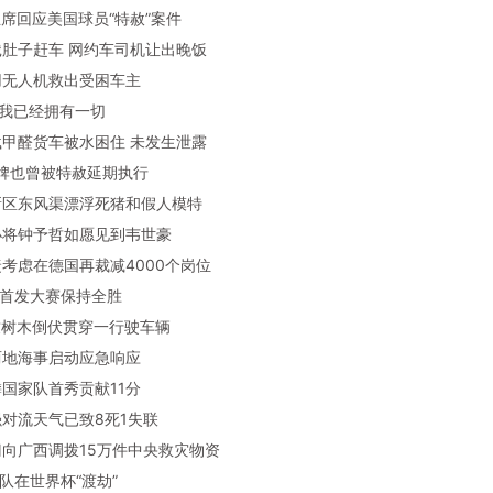
FA主席回应美国球员“特赦”案件
客饿肚子赶车 网约车司机让出晚饭
防用无人机救出受困车主
罗：我已经拥有一切
州载甲醛货车被水困住 未发生泄露
罗红牌也曾被特赦延期执行
府新区东风渠漂浮死猪和假人模特
球小将钟予哲如愿见到韦世豪
时捷考虑在德国再裁减4000个岗位
马尔首发大赛保持全胜
风致树木倒伏贯穿一行驶车辆
浙两地海事启动应急响应
峥麟国家队首秀贡献11分
北强对流天气已致8死1失联
部门向广西调拨15万件中央救灾物资
兰队在世界杯“渡劫”