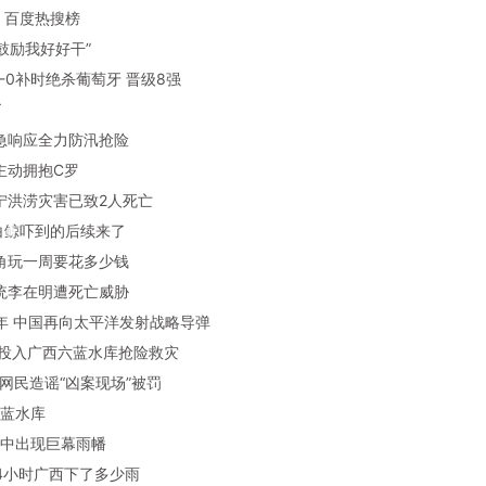
：百度热搜榜
记鼓励我好好干”
牙1-0补时绝杀葡萄牙 晋级8强
了
紧急响应全力防汛抢险
尔主动拥抱C罗
南宁洪涝灾害已致2人死亡
被白鲸吓到的后续来了
得角玩一周要花多少钱
总统李在明遭死亡威胁
到2年 中国再向太平洋发射战略导弹
弟兵投入广西六蓝水库抢险救灾
蒙古网民造谣“凶案现场”被罚
六蓝水库
京空中出现巨幕雨幡
去24小时广西下了多少雨