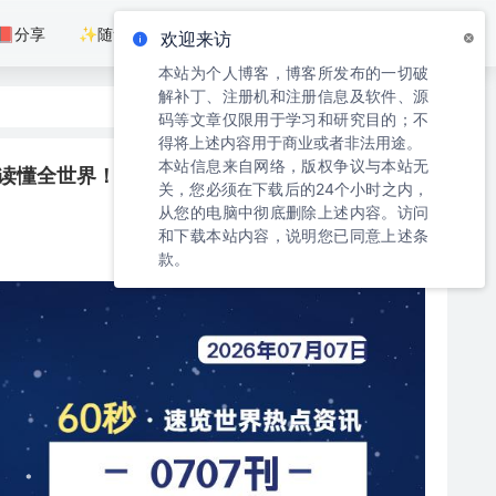
📕分享
✨随笔
📰每日早报
📃微语
⚙扩展
0秒读懂全世界！
7/7