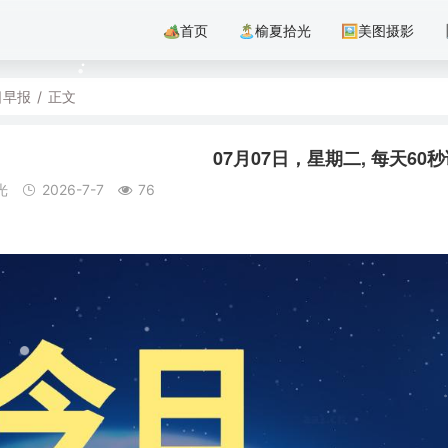
🏕首页
🏝️榆夏拾光
🖼美图摄影
日早报
/
正文
07月07日，星期二, 每天6
光
2026-7-7
76