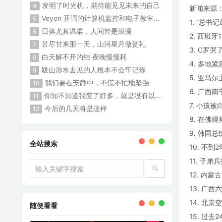
发明了时光机，期待能见见未来的自己
4
新闻来源
Veyon 开源的计算机监控和电子教室管理软件
5
1. “总书
日落尤其温柔，人间皆是浪漫
6
2. 西班
苦尽甘来那一天，山河星月做贺礼
7
3. C罗哭
白天解不开的结 夜晚慢慢耗 ​​​
8
4. 多地
跋山涉水去见的人根本不会牢记你
9
5. 亚马
我们要在安静中，不慌不忙地坚强
10
6. 广西
你知不知道我变了好多，就是没有以前那么可爱了
11
7. 小孩
今后的几天将是这样
12
8. 在佛
9. 韩国
全站搜索
10. 不
11. 子
12. 内
13. 广西
14. 北
随便看看
15. 过