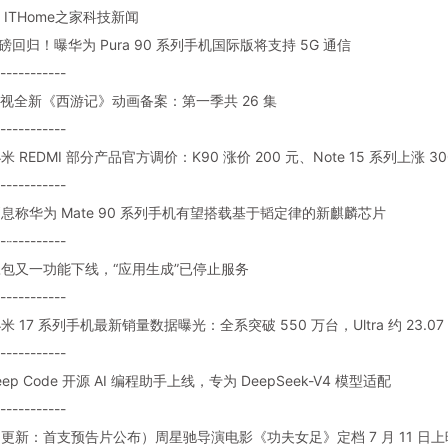
ITHome之家科技新闻
 重磅回归！曝华为 Pura 90 系列手机国际版将支持 5G 通信
-----------
: 央视全新《西游记》动画备案：第一季共 26 集
-----------
 小米 REDMI 部分产品官方调价：K90 涨价 200 元、Note 15 系列上涨 30
-----------
: 消息称华为 Mate 90 系列手机有望搭载基于韬定律的新麒麟芯片
-----------
: 豆包又一功能下线，“应用生成”已停止服务
-----------
 小米 17 系列手机最新销量数据曝光：全系突破 550 万台，Ultra 约 23.07
-----------
Deep Code 开源 AI 编程助手上线，专为 DeepSeek-V4 模型适配
-----------
: （更新：首支预告片公布）周星驰导演电影《功夫女足》定档 7 月 11 日上