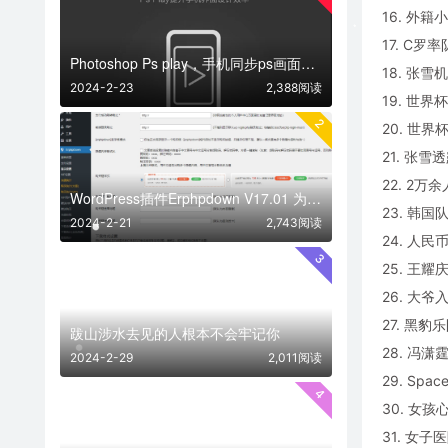
16. 外
17. C
Photoshop Ps play，手机同步ps画面神器
18. 张
2024-2-23
2,388阅读
19. 世
2
20. 世
21. 张
22. 2
WordPress插件Erphpdown V17.01 为网站添加付费下载功能
23. 韩
2024-2-21
2,743阅读
24. 人
3
25. 王
26. 大
27. 黑
跋山涉水去见的人根本不会牢记你
28. 冯
2024-2-29
2,011阅读
29. Sp
4
30. 女
31. 女