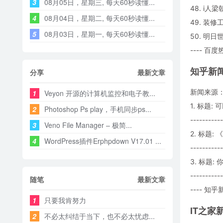
3
08月05日，星期三, 每天60秒读懂...
48. i人
4
08月04日，星期二, 每天60秒读懂...
49. 装
5
08月03日，星期一, 每天60秒读懂...
50. 明
---- 百度
知乎新
分享
最新文章
新闻来源
1
Veyon 开源的计算机监控和电子教...
1. 标题
2
Photoshop Ps play，手机同步ps...
-----------
3
Veno File Manager – 极简...
2. 标题
4
WordPress插件Erphpdown V17.01 ...
-----------
3. 标题
-----------
随笔
最新文章
---- 知乎新
1
只要我肯努力
IT之家
2
不必太纠结于当下，也不必太忧虑...