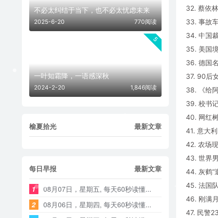
32. 蔡
不必太纠结于当下，也不必太忧虑未来
33. 事
2025-6-20
770阅读
34. 中
5
35. 美
36. 德
一叶知霜降，一语感深秋
37. 9
2024-2-20
1,846阅读
38. 《
39. 校
40. 网
榆夏拾光
最新文章
41. 意
42. 农场
43. 世
每日早报
最新文章
44. 灰鹤
45. 法
1
08月07日，星期五, 每天60秒读懂...
46. 刚
2
08月06日，星期四, 每天60秒读懂...
47. 民