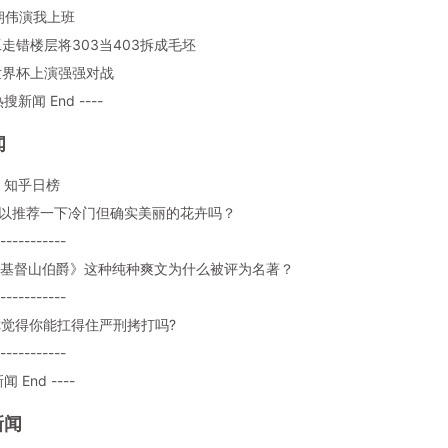
梁朝伟演我上班
修工走错楼层将303当403拆成毛坯
日世界杯上演强强对战
热搜新闻 End ----
闻
：知乎日榜
: 可以推荐一下冷门但确实美丽的花卉吗？
-----------
: 《基督山伯爵》这种纯种爽文为什么被评为名著？
-----------
: 你觉得你能扛得住严刑拷打吗?
-----------
闻 End ----
新闻