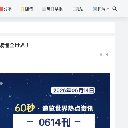
📕分享
✨随笔
📰每日早报
📃微语
⚙扩展
0秒读懂全世界！
6/14