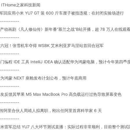
ITHome之家科技新闻
 雷军回应用小米 YU7 GT 装 600 斤车厘子被指违规：在封闭实验场进行
-----------
: 国产动画剧《凡人修仙传》新年番“慕兰之战”B站开播，超 78 万人在线观
-----------
: 第六冠！张雪机车夺得 WSBK 艾米利亚罗马涅站首回合冠军
-----------
 热门编程 IDE 工具 IntelliJ IDEA 确认适配华为鸿蒙电脑，预计今年第四
-----------
: 华为鸿蒙 NEXT 座舱发布计划公布，预计年底商用
-----------
 网友反馈其苹果 M5 Max MacBook Pro 高负载运行过热导致屏幕变色
-----------
: 网传阿里合伙人周靖人拟离职，刚出任阿里首席科学家 6 天
-----------
: 小米雷军总结 YU7 八大环节测试直播：实际过程非常顺利，目前整个测试团