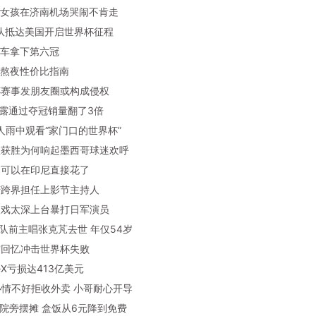
籍小女孩在济南机场哭闹不肯走
罗率队抵达美国开启世界杯征程
雪机车拿下第六冠
界杯熬夜性价比指南
界杯赛事发朋友圈或构成侵权
雪透露通过夺冠销量翻了3倍
万余人雨中观看“家门口的世界杯”
国队获胜为何响起墨西哥球迷欢呼
民币可以在印尼直接花了
耀庆跨界担任上影节主持人
爷入戏太深上台暴打日军演员
豹乐队前主唱张克芃去世 年仅54岁
潇霆回忆冲击世界杯失败
aceX亏损达413亿美元
孩心情不好拒收外卖 小哥耐心开导
子医院旁摆摊 盒饭从6元降到免费