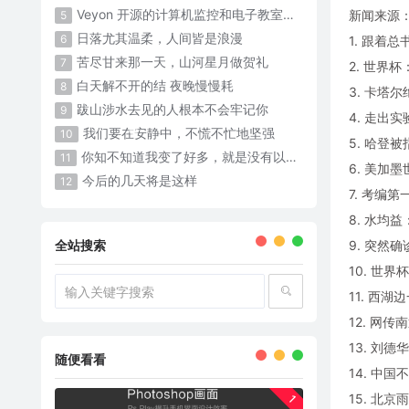
Veyon 开源的计算机监控和电子教室管理软件
新闻来源
5
日落尤其温柔，人间皆是浪漫
6
1. 跟着
苦尽甘来那一天，山河星月做贺礼
7
2. 世界
白天解不开的结 夜晚慢慢耗 ​​​
8
3. 卡塔
跋山涉水去见的人根本不会牢记你
9
4. 走出
我们要在安静中，不慌不忙地坚强
10
5. 哈登
你知不知道我变了好多，就是没有以前那么可爱了
11
6. 美加
今后的几天将是这样
12
7. 考编
8. 水均
全站搜索
9. 突然
10. 世界
11. 西湖
12. 网
13. 刘
随便看看
14. 中国
15. 北
1