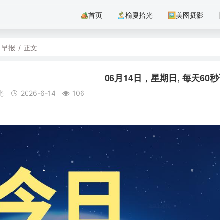
🏕首页
🏝️榆夏拾光
🖼美图摄影
日早报
/
正文
06月14日，星期日, 每天6
光
2026-6-14
106