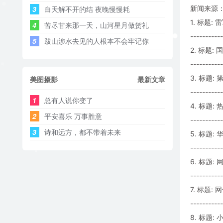
新闻来源：
3
白天解不开的结 夜晚慢慢耗 ​​​
1. 标题:
4
苦尽甘来那一天，山河星月做贺礼
-----------
5
跋山涉水去见的人根本不会牢记你
2. 标题
-----------
3. 标题
美图摄影
最新文章
-----------
1
总有人说你变了
4. 标题:
2
平安喜乐 万事胜意
-----------
3
诗和远方，都不带着未来
5. 标题
-----------
6. 标题:
-----------
7. 标题
-----------
8. 标题