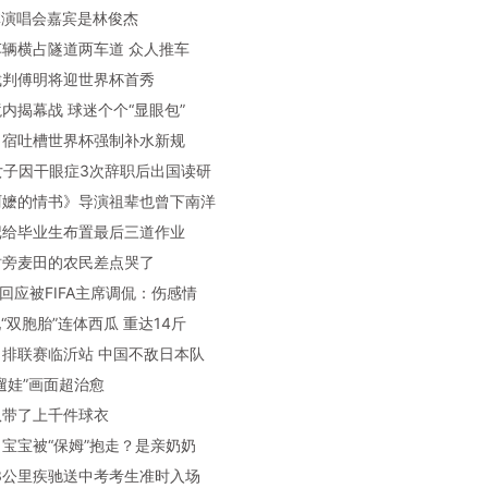
依林演唱会嘉宾是林俊杰
故车辆横占隧道两车道 众人推车
国裁判傅明将迎世界杯首秀
国境内揭幕战 球迷个个“显眼包”
国名宿吐槽世界杯强制补水新规
0后女子因干眼症3次辞职后出国读研
给阿嬷的情书》导演祖辈也曾下南洋
书记给毕业生布置最后三道作业
红树旁麦田的农民差点哭了
大利回应被FIFA主席调侃：伤感情
现“双胞胎”连体西瓜 重达14斤
界男排联赛临沂站 中国不敌日本队
“遛娃”画面超治愈
国队带了上千件球衣
满月宝宝被“保姆”抱走？是亲奶奶
警23公里疾驰送中考考生准时入场