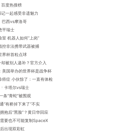
：百度热搜榜
总书记一起感受非遗魅力
杯：巴西vs摩洛哥
尔绝平瑞士
实验室 机器人如何“上岗”
被指控非法携带武器被捕
墨世界杯首粒点球
第一却被别人递补？官方介入
益：美国举办的世界杯是战争杯
确诊癌症 小伙惊了：一直有体检
杯：卡塔尔vs瑞士
边一条“青蛇”被围观
传南通“有桥掉下来了”不实
德华拥抱后“黑脸”？黄日华回应
不需要也不可能复制SpaceX
京雨后出现双彩虹