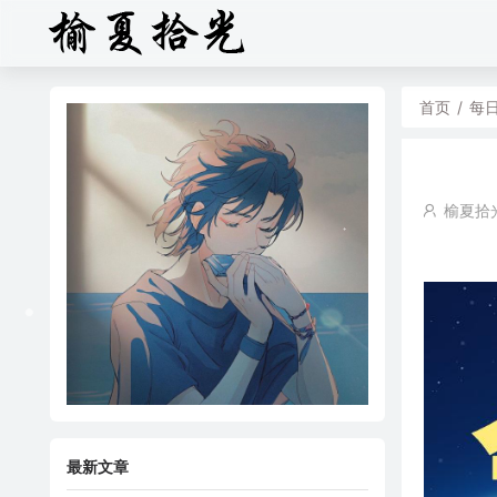
首页
/
每
榆夏拾
最新文章