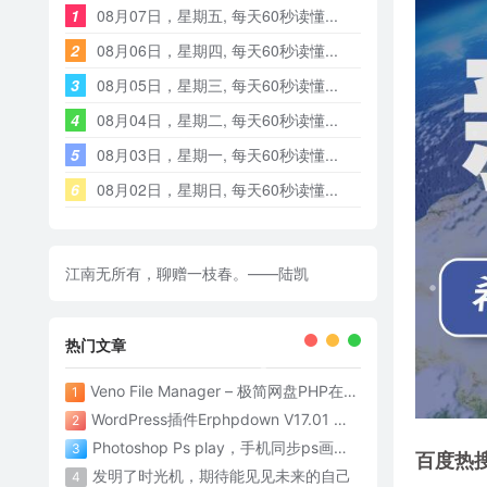
1
08月07日，星期五, 每天60秒读懂...
2
08月06日，星期四, 每天60秒读懂...
3
08月05日，星期三, 每天60秒读懂...
4
08月04日，星期二, 每天60秒读懂...
5
08月03日，星期一, 每天60秒读懂...
6
08月02日，星期日, 每天60秒读懂...
江南无所有，聊赠一枝春。——陆凯
热门文章
Veno File Manager – 极简网盘PHP在线网盘系统- v4.1
1
WordPress插件Erphpdown V17.01 为网站添加付费下载功能
2
Photoshop Ps play，手机同步ps画面神器
3
百度热
发明了时光机，期待能见见未来的自己
4