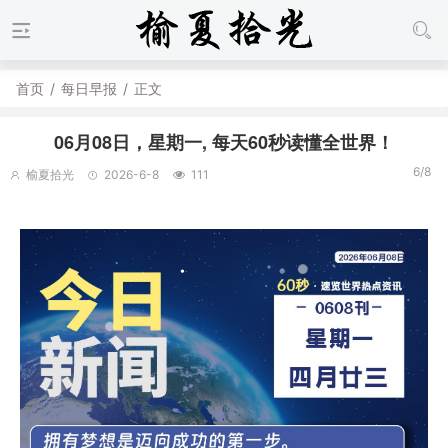
首页
/
每日早报
/
正文
06月08日，星期一, 每天60秒读懂全世界！
6/8
榆夏拾光
2026-6-8
111