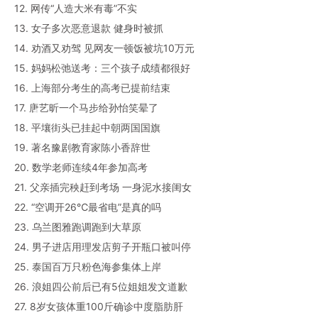
12. 网传“人造大米有毒”不实
13. 女子多次恶意退款 健身时被抓
14. 劝酒又劝驾 见网友一顿饭被坑10万元
15. 妈妈松弛送考：三个孩子成绩都很好
16. 上海部分考生的高考已提前结束
17. 唐艺昕一个马步给孙怡笑晕了
18. 平壤街头已挂起中朝两国国旗
19. 著名豫剧教育家陈小香辞世
20. 数学老师连续4年参加高考
21. 父亲插完秧赶到考场 一身泥水接闺女
22. “空调开26℃最省电”是真的吗
23. 乌兰图雅跑调跑到大草原
24. 男子进店用理发店剪子开瓶口被叫停
25. 泰国百万只粉色海参集体上岸
26. 浪姐四公前后已有5位姐姐发文道歉
27. 8岁女孩体重100斤确诊中度脂肪肝