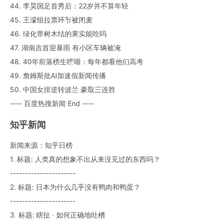
44. 李昊国足首秀后：22岁并不算年轻
45. 王濛组拉票环节被闭麦
46. 绿化带树木结的果实能吃吗
47. 湖南吉首迎暴雨 有小区车辆被淹
48. 40年前落榜生哽咽：每年都看他们高考
49. 詹姆斯批AI加速假新闻传播
50. 中国女排逆转波兰 豪取三连胜
---- 百度热搜新闻 End ----
知乎新闻
新闻来源：知乎日榜
1. 标题: 人类真的想象不出从来没见过的东西吗？
----------------------
2. 标题: 日本为什么几乎没有鸭肉和鸭蛋？
----------------------
3. 标题: 瞎扯 · 如何正确地吐槽