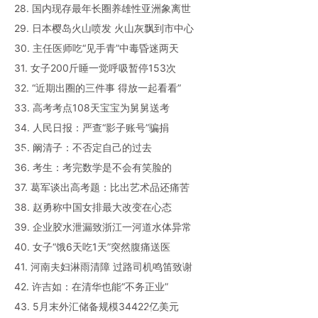
28. 国内现存最年长圈养雄性亚洲象离世
29. 日本樱岛火山喷发 火山灰飘到市中心
30. 主任医师吃“见手青”中毒昏迷两天
31. 女子200斤睡一觉呼吸暂停153次
32. “近期出圈的三件事 得放一起看看”
33. 高考考点108天宝宝为舅舅送考
34. 人民日报：严查“影子账号”骗捐
35. 阚清子：不否定自己的过去
36. 考生：考完数学是不会有笑脸的
37. 葛军谈出高考题：比出艺术品还痛苦
38. 赵勇称中国女排最大改变在心态
39. 企业胶水泄漏致浙江一河道水体异常
40. 女子“饿6天吃1天”突然腹痛送医
41. 河南夫妇淋雨清障 过路司机鸣笛致谢
42. 许吉如：在清华也能“不务正业”
43. 5月末外汇储备规模34422亿美元