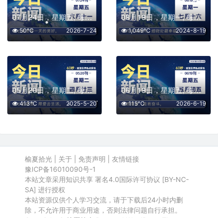
07月24日，星期五, 每天60秒读懂全世界！
08月19日，星期一, 每天60秒读懂全世界！
50℃
2026-7-24
1,049℃
2024-8-19
05月20日，星期二, 每天60秒读懂全世界！
06月19日，星期五, 每天60秒读懂全世界！
413℃
2025-5-20
115℃
2026-6-19
榆夏拾光
|
关于
|
免责声明
|
友情链接
豫ICP备16010090号-1
本站文章采用知识共享 署名4.0国际许可协议 [BY-NC-
SA] 进行授权
本站资源仅供个人学习交流，请于下载后24小时内删
除，不允许用于商业用途，否则法律问题自行承担。