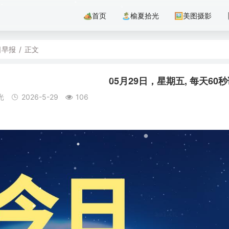
🏕首页
🏝️榆夏拾光
🖼美图摄影
日早报
/
正文
05月29日，星期五, 每天6
光
2026-5-29
106