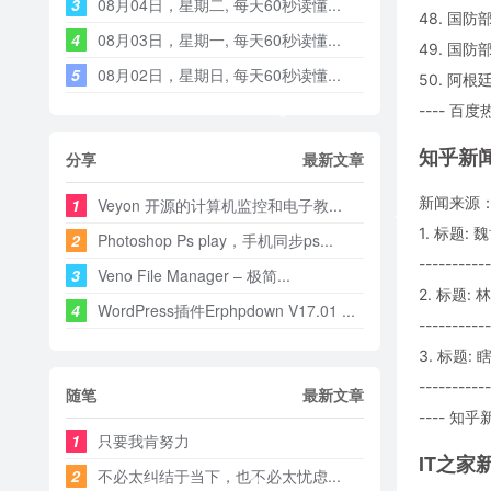
3
08月04日，星期二, 每天60秒读懂...
48. 国
4
08月03日，星期一, 每天60秒读懂...
49. 国
5
08月02日，星期日, 每天60秒读懂...
50. 阿
---- 百度
知乎新
分享
最新文章
新闻来源
1
Veyon 开源的计算机监控和电子教...
1. 标题
2
Photoshop Ps play，手机同步ps...
-----------
3
Veno File Manager – 极简...
2. 标题
4
WordPress插件Erphpdown V17.01 ...
-----------
3. 标题:
-----------
随笔
最新文章
---- 知乎新
1
只要我肯努力
IT之家
2
不必太纠结于当下，也不必太忧虑...