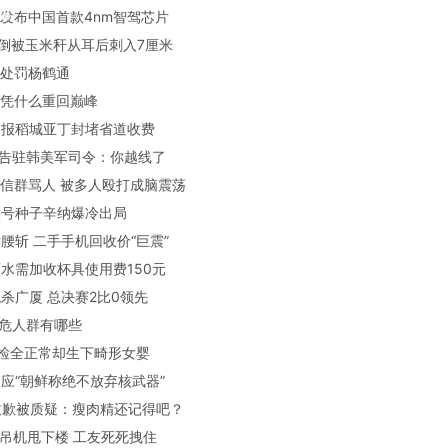
亚迪发布中国首款4nm智驾芯片
子摔倒被玉米秆从耳后刺入7厘米
云社处罚杨鹤通
基亚凭什么重回巅峰
方通报稻城亚丁封堵省道收费
方正告驻韩美军司令：你越线了
子微信群骂人 被多人殴打成脑震荡
网头号种子辛纳爆冷出局
涨后腰斩 二手手机回收价“巨震”
带酒水需加收杯具使用费150元
海绝杀广厦 总决赛2比0领先
癌高危人群有哪些
次产检全正常却生下畸形女婴
方回应“朝鲜称绝不放弃核武器”
汇致歉被质疑：瘦肉精还记得吧？
人被吊机甩下楼 工友死死拽住