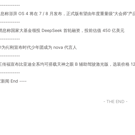
-----------
 消息称澎湃 OS 4 将在 7 / 8 月发布，正式版有望由年度重量级“大会师”产
-----------
: 消息称国家大基金领投 DeepSeek 首轮融资，投前估值 450 亿美元
-----------
: 华为何刚宣布时代少年团成为 nova 代言人
-----------
题: 王传福宣布比亚迪全系均可搭载天神之眼 B 辅助驾驶激光版，选装价格 12
-----------
家新闻 End ----
- THE END -