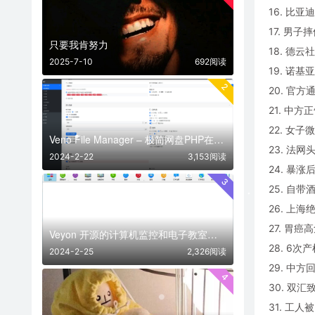
16. 比
17. 男
只要我肯努力
18. 德
2025-7-10
692阅读
19. 诺
2
20. 官
21. 中
22. 女
Veno File Manager – 极简网盘PHP在线网盘系统- v4.1
23. 法
2024-2-22
3,153阅读
24. 暴
3
25. 自
26. 上
27. 胃
Veyon 开源的计算机监控和电子教室管理软件
28. 6
2024-2-25
2,326阅读
29. 中
4
30. 双
31. 工