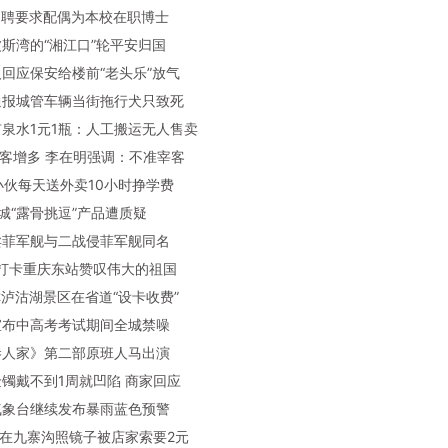
校招聘要求配偶为本校在职博士
留波斯湾的“湘江口”轮平安归国
责人回应保安给楼前“老头乐”放气
地通报城管车辆当街拖行犬只致死
顶矿泉水1元1瓶：人工搬运无人售卖
国游客增多 李在明强调：不准宰客
9岁小伙每天送外卖10小时挣学费
站商城“露骨挑逗”产品遭质疑
本卖菲军舰与二战侵菲军舰同名
馆长”打卡重庆东站赞叹伟大的祖国
主称泸沽湖景区在省道“设卡收费”
地宣布中高考考试期间全城禁噪
小巷人家》第二部原班人马出演
子金镯戴不到1周就凹陷 商家回应
央气象台继续发布暴雨蓝色预警
客称在九寨沟照镜子被店家索要2元