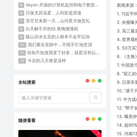
Veyon 开源的计算机监控和电子教室管理软件
新闻来源
5
日落尤其温柔，人间皆是浪漫
6
1. 习近
苦尽甘来那一天，山河星月做贺礼
7
2. 央视
白天解不开的结 夜晚慢慢耗 ​​​
8
3. 高三
跋山涉水去见的人根本不会牢记你
9
4. 世界
我们要在安静中，不慌不忙地坚强
10
5. 50
你知不知道我变了好多，就是没有以前那么可爱了
11
6. 《主
今后的几天将是这样
12
7. 中国
8. “双
全站搜索
9. 日系
10. “
11. 中
12. “帮
13. 曝
随便看看
14. 超
15. 河
1