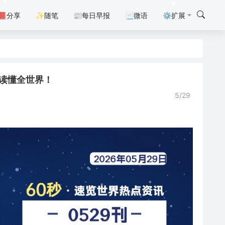
📕分享
✨随笔
📰每日早报
📃微语
⚙扩展
0秒读懂全世界！
5/29