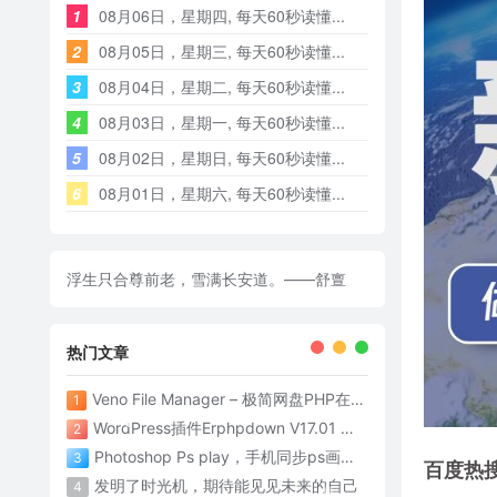
1
08月06日，星期四, 每天60秒读懂...
2
08月05日，星期三, 每天60秒读懂...
3
08月04日，星期二, 每天60秒读懂...
4
08月03日，星期一, 每天60秒读懂...
5
08月02日，星期日, 每天60秒读懂...
6
08月01日，星期六, 每天60秒读懂...
浮生只合尊前老，雪满长安道。——舒亶
热门文章
Veno File Manager – 极简网盘PHP在线网盘系统- v4.1
1
WordPress插件Erphpdown V17.01 为网站添加付费下载功能
2
Photoshop Ps play，手机同步ps画面神器
3
百度热
发明了时光机，期待能见见未来的自己
4