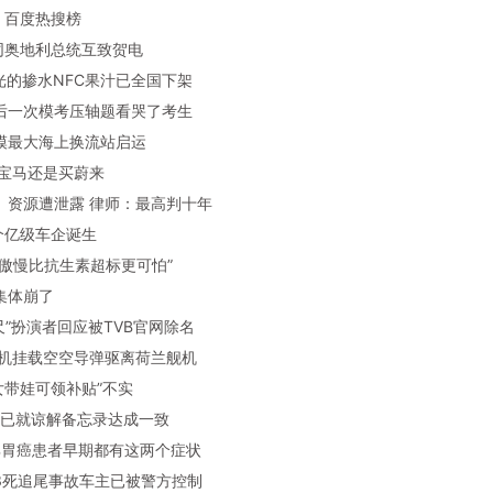
：百度热搜榜
平同奥地利总统互致贺电
曝光的掺水NFC果汁已全国下架
最后一次模考压轴题看哭了考生
规模最大海上换流站启运
万买宝马还是买蔚来
角》资源遭泄露 律师：最高判十年
首个亿级车企诞生
汇的傲慢比抗生素超标更可怕”
车集体崩了
裘千尺”扮演者回应被TVB官网除名
方战机挂载空空导弹驱离荷兰舰机
子女带娃可领补贴”不实
美伊已就谅解备忘录达成一致
90%胃癌患者早期都有这两个症状
南13死追尾事故车主已被警方控制