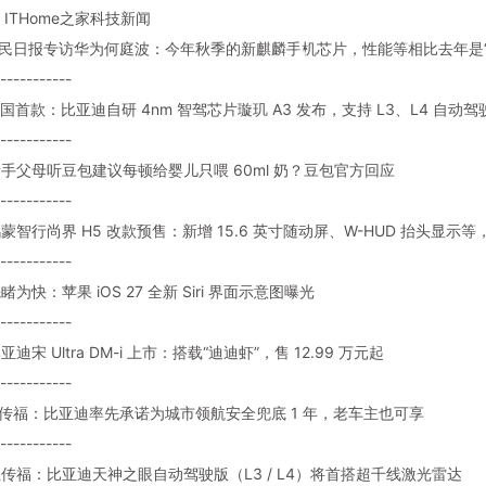
ITHome之家科技新闻
: 人民日报专访华为何庭波：今年秋季的新麒麟手机芯片，性能等相比去年是
-----------
 中国首款：比亚迪自研 4nm 智驾芯片璇玑 A3 发布，支持 L3、L4 自动驾
-----------
: 新手父母听豆包建议每顿给婴儿只喂 60ml 奶？豆包官方回应
-----------
 鸿蒙智行尚界 H5 改款预售：新增 15.6 英寸随动屏、W-HUD 抬头显示等，
-----------
 先睹为快：苹果 iOS 27 全新 Siri 界面示意图曝光
-----------
比亚迪宋 Ultra DM-i 上市：搭载“迪迪虾”，售 12.99 万元起
-----------
: 王传福：比亚迪率先承诺为城市领航安全兜底 1 年，老车主也可享
-----------
: 王传福：比亚迪天神之眼自动驾驶版（L3 / L4）将首搭超千线激光雷达