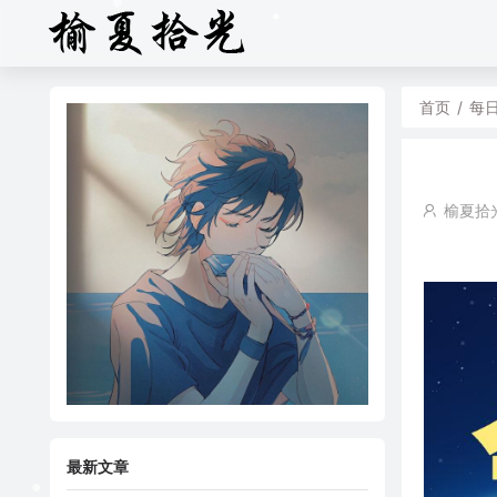
首页
/
每
榆夏拾
最新文章