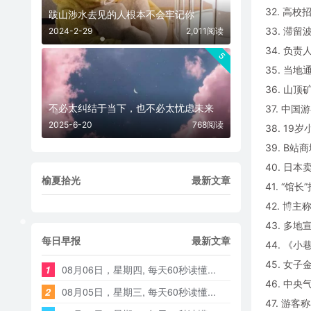
32. 高
跋山涉水去见的人根本不会牢记你
33. 滞
2024-2-29
2,011阅读
34. 负
5
35. 当
36. 山
不必太纠结于当下，也不必太忧虑未来
37. 中
2025-6-20
768阅读
38. 1
39. B
40. 日
榆夏拾光
最新文章
41. “
42. 博
43. 多
每日早报
最新文章
44. 《
45. 女
1
08月06日，星期四, 每天60秒读懂...
46. 中
2
08月05日，星期三, 每天60秒读懂...
47. 游