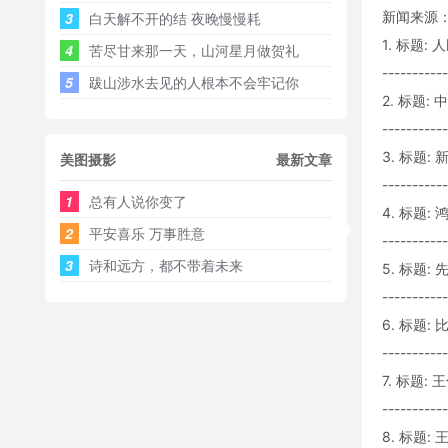
新闻来源：
3
白天解不开的结 夜晚慢慢耗 ​​​
1. 标题
4
苦尽甘来那一天，山河星月做贺礼
-----------
5
跋山涉水去见的人根本不会牢记你
2. 标题:
-----------
3. 标题
美图摄影
最新文章
-----------
1
总有人说你变了
4. 标题:
2
平安喜乐 万事胜意
-----------
3
诗和远方，都不带着未来
5. 标题:
-----------
6. 标题: 
-----------
7. 标题
-----------
8. 标题