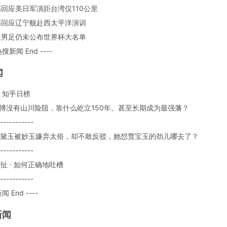
防部回应美日军演距台湾仅110公里
防部回应辽宁舰赴西太平洋演训
根廷男足仍未公布世界杯大名单
热搜新闻 End ----
闻
：知乎日榜
: 魏博没有山川险阻，靠什么屹立150年。甚至长期成为最强藩？
-----------
: 林黛玉被妙玉嫌弃太俗，却不敢反驳，她怼贾宝玉的劲儿哪去了？
-----------
 瞎扯 · 如何正确地吐槽
-----------
闻 End ----
新闻