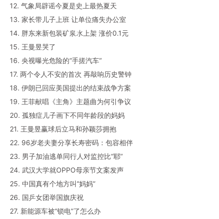
12. 气象局辟谣今夏是史上最热夏天
13. 家长带儿子上班 让单位痛失办公室
14. 胖东来新包装矿泉水上架 涨价0.1元
15. 王曼昱哭了
16. 央视曝光危险的“手搓汽车”
17. 两个令人不安的首次 再敲响历史警钟
18. 伊朗已回应美国提出的结束战争方案
19. 王菲献唱《主角》主题曲为何引争议
20. 孤独症儿子画下不同年龄段的妈妈
21. 王曼昱赢球后立马和孙颖莎拥抱
22. 96岁老夫妻分享长寿密码：包容相伴
23. 男子加油逃单同行人对监控比“耶”
24. 武汉大学就OPPO母亲节文案发声
25. 中国真有个地方叫“妈妈”
26. 国乒女团举国旗庆祝
27. 新能源车被“锁电”了怎么办