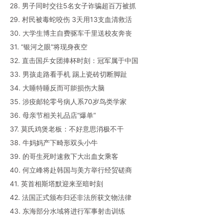
28. 男子同时交往5名女子诈骗超百万被抓
29. 村民被毒蛇咬伤 3天用13支血清救活
30. 大学生博主自费驱车千里送校友奔丧
31. “银河之眼”将现身夜空
32. 直击国乒女团捧杯时刻：冠军属于中国
33. 男孩走路看手机 踢上瓷砖切断脚趾
34. 大睡特睡反而可能损伤大脑
35. 涉疫邮轮零号病人系70岁鸟类学家
36. 母亲节相关礼品店“爆单”
37. 莫氏鸡煲老板：不好意思消极不干
38. 牛妈妈产下畸形双头小牛
39. 的哥生死时速救下大出血女乘客
40. 何立峰将赴韩国与美方举行经贸磋商
41. 英首相斯塔默迎来至暗时刻
42. 法国正式颁布归还非法所获文物法律
43. 东海部分水域将进行军事射击训练