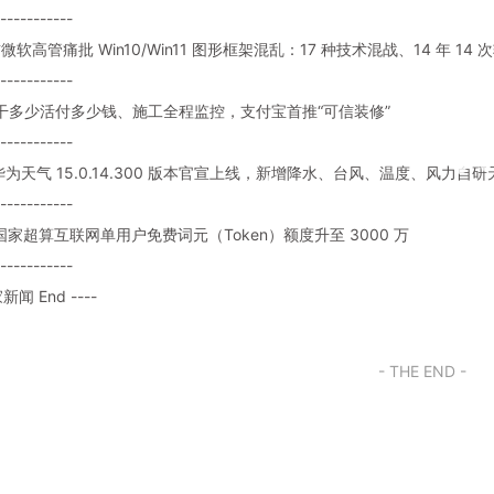
-----------
 前微软高管痛批 Win10/Win11 图形框架混乱：17 种技术混战、14 年 14 
-----------
题: 干多少活付多少钱、施工全程监控，支付宝首推“可信装修”
-----------
题: 华为天气 15.0.14.300 版本官宣上线，新增降水、台风、温度、风力自
-----------
: 国家超算互联网单用户免费词元（Token）额度升至 3000 万
-----------
家新闻 End ----
- THE END -