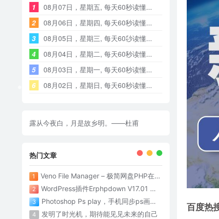
1
08月07日，星期五, 每天60秒读懂...
2
08月06日，星期四, 每天60秒读懂...
3
08月05日，星期三, 每天60秒读懂...
4
08月04日，星期二, 每天60秒读懂...
5
08月03日，星期一, 每天60秒读懂...
6
08月02日，星期日, 每天60秒读懂...
露从今夜白，月是故乡明。——杜甫
热门文章
Veno File Manager – 极简网盘PHP在线网盘系统- v4.1
1
WordPress插件Erphpdown V17.01 为网站添加付费下载功能
2
Photoshop Ps play，手机同步ps画面神器
3
百度热
发明了时光机，期待能见见未来的自己
4