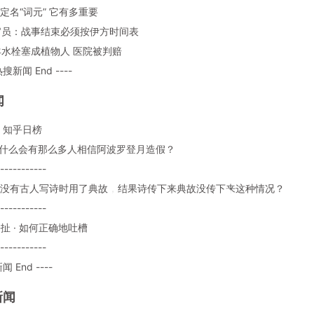
ken定名“词元” 它有多重要
朗官员：战事结束必须按伊方时间表
妇羊水栓塞成植物人 医院被判赔
热搜新闻 End ----
闻
：知乎日榜
: 为什么会有那么多人相信阿波罗登月造假？
-----------
: 有没有古人写诗时用了典故，结果诗传下来典故没传下来这种情况？
-----------
 瞎扯 · 如何正确地吐槽
-----------
闻 End ----
新闻