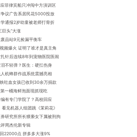
方回应菲律宾船只冲闯中方演训区
交车争议广告系居民花5000投放
徽中学通报2岁幼童被老师打骨折
卖三巨头”大涨
长在废品站9元捡漏平衡车
板鸭视频爆火 证明了谁才是真主角
狗被扎针后连续8年到宠物医院医闹
儿有泪不轻弹？医生：硬扛伤身
产无人机蜂群作战系统震撼亮相
庆地铁吐血女孩已收到30余万捐款
天的第一桶海鲜泡面现抓现吃
公考编有专门学院了？高校回应
猛了 看见机器人组团跳《茉莉花》
达证券研究所所长猥亵女下属被刑拘
帝锐评周杰伦新专辑
重回22000点 拼多多大涨9%