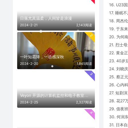
16. U
17. 睡
日落尤其温柔，人间皆是浪漫
18. 周
2024-2-21
2,143阅读
19. 于
2
20. 为
21. 烈
22. 黄金
一叶知霜降，一语感深秋
23. 4
2024-2-20
1,845阅读
24. 刘
3
25. 蔡
26. 心
27. 短剧
Veyon 开源的计算机监控和电子教室管理软件
28. 花
2024-2-25
2,327阅读
29. 值
4
30. 何
31. 日