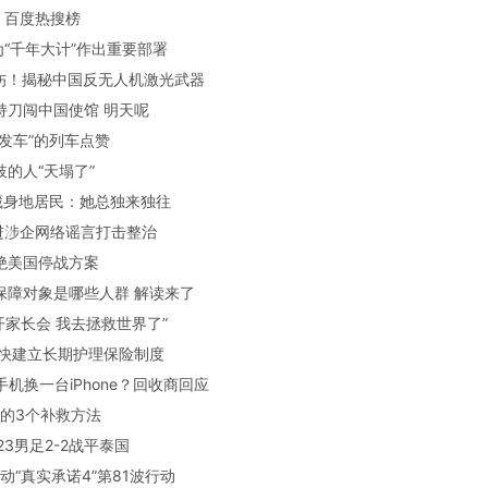
：百度热搜榜
平为“千年大计”作出重要部署
毁伤！揭秘中国反无人机激光武器
敢持刀闯中国使馆 明天呢
永不发车”的列车点赞
枝的人“天塌了”
姨”藏身地居民：她总独来独往
推进涉企网络谣言打击整治
拒绝美国停战方案
险保障对象是哪些人群 解读来了
好开家长会 我去拯救世界了”
国加快建立长期护理保险制度
旧手机换一台iPhone？回收商回应
夜后的3个补救方法
U23男足2-2战平泰国
发动“真实承诺4”第81波行动