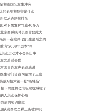
23国足和泰国队发生冲突
眠不足的表现和危害是什么
杰伦新歌从夯到拉排名
东来因对下属发脾气赔40多万
何南北东西睡眠时长差异如此大
士母亲用一夜陪伴 圆此生最后之约
正重演“2008年剧本”吗
0岁后怎么运动才不会练出事
晓庆发文辟谣去世
正元对国台办发声表达感谢
内科医生称门诊咨询量增了三倍
演员成AI技术第一批“牺牲品”
27万拍下网红摊位老板喉咙喊哑了
夜班的人怎么保护心脏
润东饰演的项羽翻红
本自卫队员多次全裸上街被停职