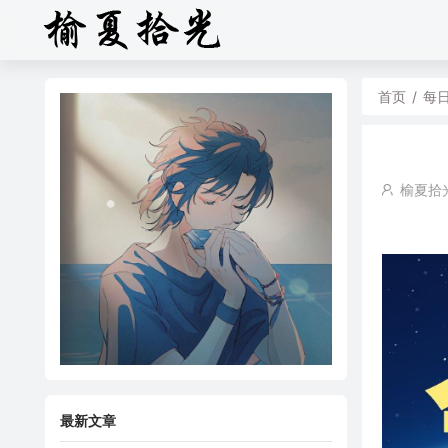
首页
/
每
榆夏拾
最新文章