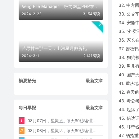
32. 中
Veno File Manager – 极简网盘PHP在线网盘系统- v4.1
33. 公
2024-2-22
3,154阅读
34. 安
5
35. “外
36. 家
苦尽甘来那一天，山河星月做贺礼
37. 酱
2024-3-1
2,141阅读
38. 狗
39. 男
40. 国
榆夏拾光
最新文章
41. 重
42. 春
43. 考
每日早报
最新文章
44. 起
45. 信
1
08月07日，星期五, 每天60秒读懂...
46. 耳
2
08月06日，星期四, 每天60秒读懂...
47. 纳指