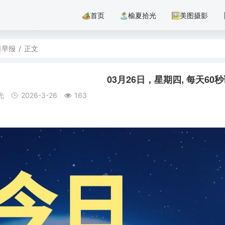
🏕首页
🏝️榆夏拾光
🖼美图摄影
日早报
/
正文
03月26日，星期四, 每天6
光
2026-3-26
163