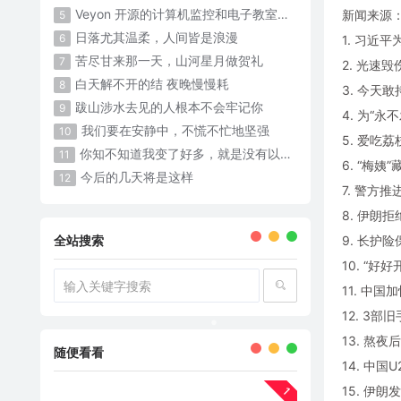
Veyon 开源的计算机监控和电子教室管理软件
新闻来源
5
日落尤其温柔，人间皆是浪漫
6
1. 习近
苦尽甘来那一天，山河星月做贺礼
7
2. 光速
白天解不开的结 夜晚慢慢耗 ​​​
8
3. 今天
跋山涉水去见的人根本不会牢记你
9
4. 为“
我们要在安静中，不慌不忙地坚强
10
5. 爱吃荔
你知不知道我变了好多，就是没有以前那么可爱了
11
6. “梅
今后的几天将是这样
12
7. 警方
8. 伊朗
全站搜索
9. 长护
10. “好
11. 中
12. 3部
13. 熬
随便看看
14. 中国
15. 伊朗
1