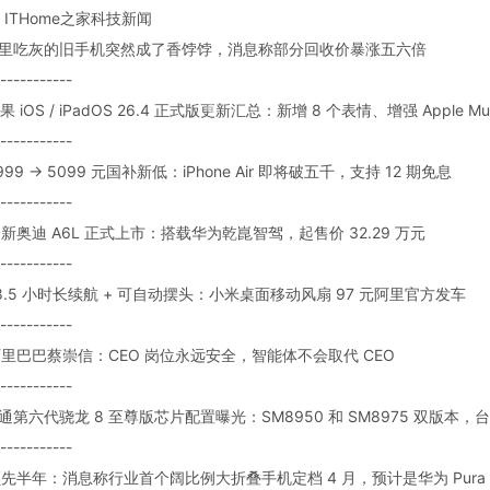
ITHome之家科技新闻
: 家里吃灰的旧手机突然成了香饽饽，消息称部分回收价暴涨五六倍
-----------
苹果 iOS / iPadOS 26.4 正式版更新汇总：新增 8 个表情、增强 Apple Mus
-----------
7999 → 5099 元国补新低：iPhone Air 即将破五千，支持 12 期免息
-----------
 全新奥迪 A6L 正式上市：搭载华为乾崑智驾，起售价 32.29 万元
-----------
 18.5 小时长续航 + 可自动摆头：小米桌面移动风扇 97 元阿里官方发车
-----------
: 阿里巴巴蔡崇信：CEO 岗位永远安全，智能体不会取代 CEO
-----------
 高通第六代骁龙 8 至尊版芯片配置曝光：SM8950 和 SM8975 双版本，台
-----------
: 领先半年：消息称行业首个阔比例大折叠手机定档 4 月，预计是华为 Pura 