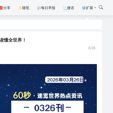
📕分享
✨随笔
📰每日早报
📃微语
⚙扩展
0秒读懂全世界！
3/26