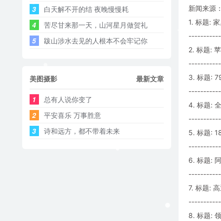
新闻来源：
3
白天解不开的结 夜晚慢慢耗 ​​​
1. 标题
4
苦尽甘来那一天，山河星月做贺礼
-----------
5
跋山涉水去见的人根本不会牢记你
2. 标题: 
-----------
3. 标题: 
美图摄影
最新文章
-----------
1
总有人说你变了
4. 标题:
2
平安喜乐 万事胜意
-----------
3
诗和远方，都不带着未来
5. 标题:
-----------
6. 标题
-----------
7. 标题:
-----------
8. 标题