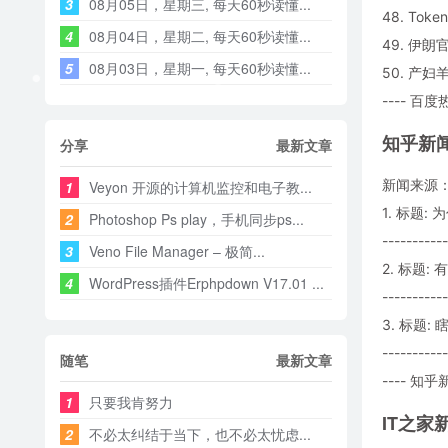
3
08月05日，星期三, 每天60秒读懂...
48. To
4
08月04日，星期二, 每天60秒读懂...
49. 伊
5
08月03日，星期一, 每天60秒读懂...
50. 产
---- 百度
知乎新
分享
最新文章
新闻来源
1
Veyon 开源的计算机监控和电子教...
1. 标题
2
Photoshop Ps play，手机同步ps...
-----------
3
Veno File Manager – 极简...
2. 标题
4
WordPress插件Erphpdown V17.01 ...
-----------
3. 标题:
-----------
随笔
最新文章
---- 知乎新
1
只要我肯努力
IT之家
2
不必太纠结于当下，也不必太忧虑...