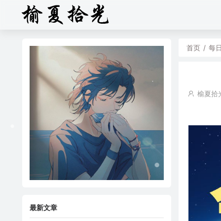
首页
/
每
榆夏拾
最新文章