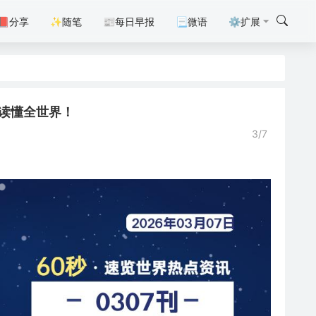
📕分享
✨随笔
📰每日早报
📃微语
⚙扩展
0秒读懂全世界！
3/7