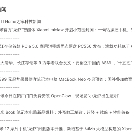
新闻
ITHome之家科技新闻
 小米官方“龙虾”智能体 Xiaomi miclaw 开启小范围封测：一句话操控手机
-----------
 长江存储首款 PCIe 5.0 商用消费级固态硬盘 PC550 发布：满载功耗低于 
-----------
: 北大清华、长江存储等 9 方学者联合发文：要创立中国的 ASML，“十五
-----------
: 4599 元起苹果最便宜笔记本电脑 MacBook Neo 今启预购：国补叠加
-----------
: 腾讯今日在鹅厂门口免费安装 OpenClaw，现场发“小龙虾出生证明”
-----------
 小米 Book 笔记本电脑新品爆料：外壳做工精致，超轻 + 续航 + 性能兼备
-----------
 小米 17 系列手机“龙虾”封测版本开推，新增基于 MiMo 大模型构建的 Xiaomi