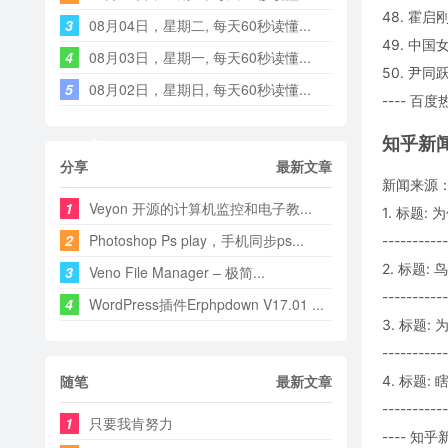
48. 霍
3
08月04日，星期二, 每天60秒读懂...
49. 中
4
08月03日，星期一, 每天60秒读懂...
50. 尹
5
08月02日，星期日, 每天60秒读懂...
---- 百度
知乎新
分享
最新文章
新闻来源
1
Veyon 开源的计算机监控和电子教...
1. 标题
2
Photoshop Ps play，手机同步ps...
-----------
2. 标题
3
Veno File Manager – 极简...
-----------
4
WordPress插件Erphpdown V17.01 ...
3. 标题
-----------
随笔
最新文章
4. 标题:
-----------
1
只要我肯努力
---- 知乎新