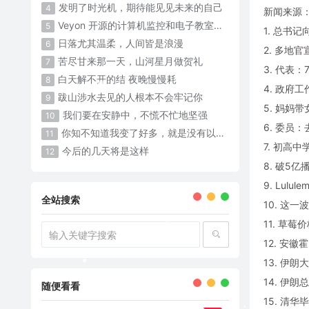
发明了时光机，期待能见见未来的自己
4
新闻来源
Veyon 开源的计算机监控和电子教室管理软件
5
1. 总书
日落尤其温柔，人间皆是浪漫
6
2. 多地
苦尽甘来那一天，山河星月做贺礼
7
3. 代表
白天解不开的结 夜晚慢慢耗 ​​​
8
4. 政府
跋山涉水去见的人根本不会牢记你
9
5. 妈妈
我们要在安静中，不慌不忙地坚强
10
6. 委员
你知不知道我变了好多，就是没有以前那么可爱了
11
7. 初高
今后的几天将是这样
12
8. 破5亿
9. Lul
全站搜索
10. 这
11. 草莓
12. 安
13. 伊
14. 伊
随便看看
15. 清