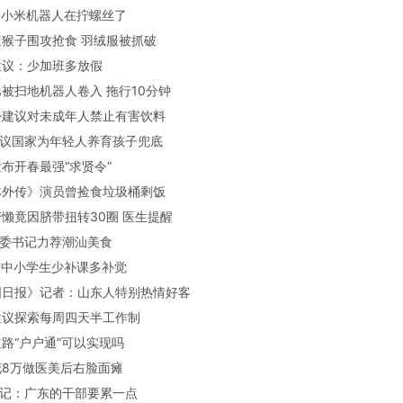
军：小米机器人在拧螺丝了
子遭猴子围攻抢食 羽绒服被抓破
员建议：少加班多放假
尾巴被扫地机器人卷入 拖行10分钟
岩松建议对未成年人禁止有害饮料
员建议国家为年轻人养育孩子兜底
东发布开春最强“求贤令”
武林外传》演员曾捡食垃圾桶剩饭
儿变懒竟因脐带扭转30圈 医生提醒
东省委书记力荐潮汕美食
议给中小学生少补课多补觉
韩国日报》记者：山东人特别热情好客
表建议探索每周四天半工作制
村道路“户户通”可以实现吗
子花8万做医美后右脸面瘫
委书记：广东的干部要累一点