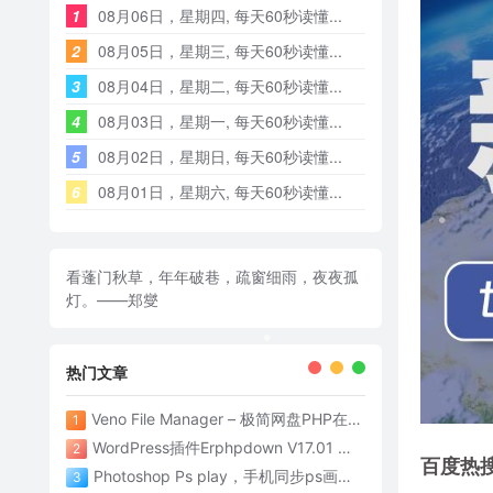
1
08月06日，星期四, 每天60秒读懂...
2
08月05日，星期三, 每天60秒读懂...
3
08月04日，星期二, 每天60秒读懂...
4
08月03日，星期一, 每天60秒读懂...
5
08月02日，星期日, 每天60秒读懂...
6
08月01日，星期六, 每天60秒读懂...
看蓬门秋草，年年破巷，疏窗细雨，夜夜孤
灯。——郑燮
热门文章
Veno File Manager – 极简网盘PHP在线网盘系统- v4.1
1
WordPress插件Erphpdown V17.01 为网站添加付费下载功能
2
百度热
Photoshop Ps play，手机同步ps画面神器
3