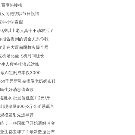
：百度热搜榜
记向女同胞致以节日祝福
官宣中小学春假
：70岁以上老人真干不动农活了
工作报告提到的资金关系你我
带女儿在大屏前跳舞火爆全网
：去机场比坐飞机时间还长
中学生人数将排浪式达峰
播放AI短剧成本仅3000
ulemon千元新鞋被指像老奶奶布鞋
一波民生好消息请查收
价格跳水 批发价低至1-2元/斤
徽霍山现储量600公斤金矿系谣言
朗大规模发射先进导弹
朗总统：一些国家已开始调解冲突
华毕业生都去哪了？最新数据公布