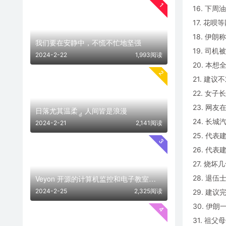
1
16. 下
17. 花
18. 伊
我们要在安静中，不慌不忙地坚强
19. 司机
2024-2-22
1,993阅读
20. 本
2
21. 建
22. 女
23. 网
日落尤其温柔，人间皆是浪漫
24. 长
2024-2-21
2,141阅读
25. 代
3
26. 代
27. 烧
28. 退
Veyon 开源的计算机监控和电子教室管理软件
2024-2-25
2,325阅读
29. 建
30. 伊
4
31. 祖