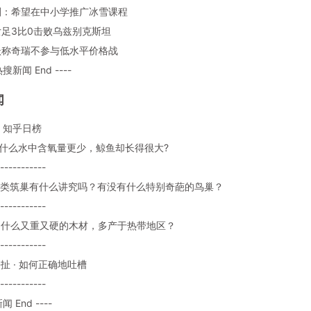
启刚：希望在中小学推广冰雪课程
国女足3比0击败乌兹别克斯坦
同跃称奇瑞不参与低水平价格战
热搜新闻 End ----
闻
：知乎日榜
: 为什么水中含氧量更少，鲸鱼却长得很大?
-----------
: 鸟类筑巢有什么讲究吗？有没有什么特别奇葩的鸟巢？
-----------
: 为什么又重又硬的木材，多产于热带地区？
-----------
 瞎扯 · 如何正确地吐槽
-----------
闻 End ----