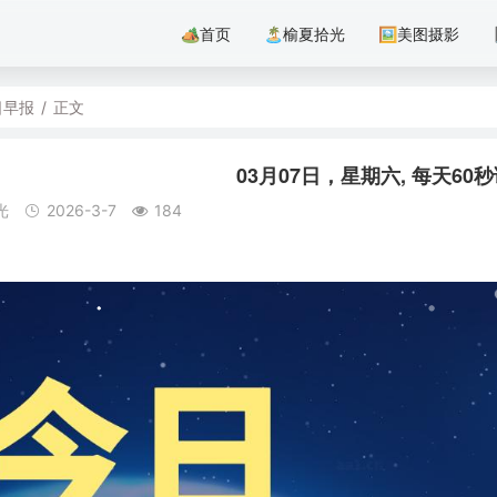
🏕首页
🏝️榆夏拾光
🖼美图摄影
日早报
/
正文
03月07日，星期六, 每天6
光
2026-3-7
184