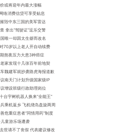
周油价或将迎年内最大涨幅
呗等网络消费信贷可享受贴息
朗称摧毁中东三国的美军雷达
被查 拿出“驾驶证”逗乐交警
想全国唯一却因太生僻而改名
议不对70岁以上老人开自动续费
子长期熬夜压力大患3种癌症
友在老家发现十几张百年前地契
城汽车魏建军就抄袭路虎海报道歉
表建议南天门计划升级国家级IP
表建议增设班级行政助理岗位
坏几十台宇树机器人换来“全能王”
伍士兵乘机返乡 飞机绕岛盘旋两周
议完善危重症患者“同情用药”制度
朗一儿童游乐场遭袭
父母去世请不了丧假 代表建议修改