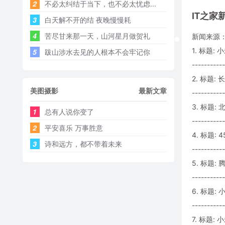
2
不必太纠结于当下，也不必太忧虑...
IT之家
3
白天解不开的结 夜晚慢慢耗 ​​​
4
苦尽甘来那一天，山河星月做贺礼
新闻来源：
1. 标题:
5
跋山涉水去见的人根本不会牢记你
-----------
2. 标题:
美图摄影
最新文章
-----------
3. 标题
1
总有人说你变了
-----------
2
平安喜乐 万事胜意
4. 标题
3
诗和远方，都不带着未来
-----------
5. 标题
-----------
6. 标题:
-----------
7. 标题: