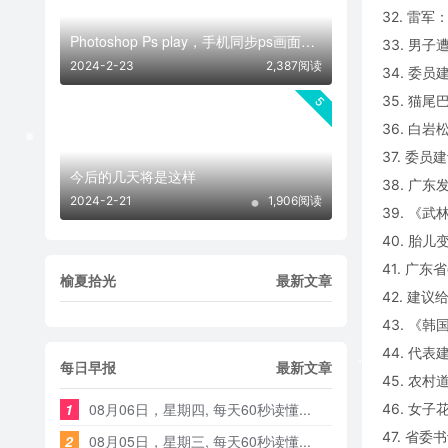
32. 雷
Photoshop Ps play，手机同步ps画面神器
33. 男
2024-2-23
2,387阅读
34. 委
35. 猫
5
36. 白
37. 委
今后的几天将是这样
38. 广
2024-2-21
1,906阅读
39. 《
40. 胎
41. 广
榆夏拾光
最新文章
42. 建
43. 《
44. 代
每日早报
最新文章
45. 农
1
08月06日，星期四, 每天60秒读懂...
46. 女
47. 省
2
08月05日，星期三, 每天60秒读懂...