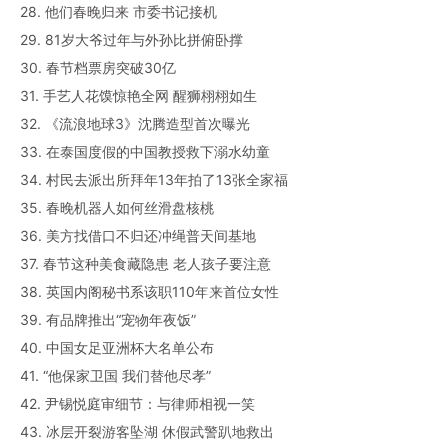
28. 他们春晚归来 市委书记接机
29. 81岁大爷过年与外孙比拼俯卧撑
30. 春节档票房突破30亿
31. 手艺人花馍惊艳全网 醒狮栩栩如生
32. 《流浪地球3》沈腾造型首次曝光
33. 在泰国度假的中国教授救下溺水幼童
34. 村民去派出所拜年13年拍了13张全家福
35. 春晚机器人如何丝滑盘核桃
36. 美方找借口不归还冲绳普天间基地
37. 春节这种美食藏隐患 老人孩子要注意
38. 英国内阁秘书系该职110年来首位女性
39. 有品牌推出“宠物年夜饭”
40. 中国女足亚洲杯大名单公布
41. “他保家卫国 我们替他尽孝”
42. 尹锡悦庭审细节：与律师相视一笑
43. 冰层开裂游客坠湖 休假武警趴地救出