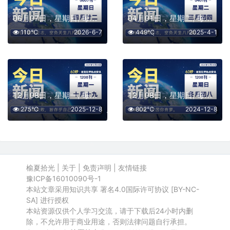
06月07日，星期日, 每天60秒读懂全世界！
04月01日，星期二, 每天60秒读懂全世界！
110℃
2026-6-7
449℃
2025-4-1
12月08日，星期一, 每天60秒读懂全世界！
12月08日，星期日, 每天60秒读懂全世界！
275℃
2025-12-8
802℃
2024-12-8
榆夏拾光
|
关于
|
免责声明
|
友情链接
豫ICP备16010090号-1
本站文章采用知识共享 署名4.0国际许可协议 [BY-NC-
SA] 进行授权
本站资源仅供个人学习交流，请于下载后24小时内删
除，不允许用于商业用途，否则法律问题自行承担。