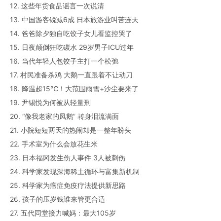
12. 这些年货食品谣言一次说清
13. 中国游客锐减6成 日本旅游业叫苦连天
14. 爸爸除夕独自吃饺子女儿看监控哭了
15. 日夜颠倒狂吃碳水 29岁男子ICU过年
16. 当代年轻人包饺子主打一个松弛
17. 村民准备杀鸡 大鹅一直跟着不让动刀
18. 降温超15℃！大范围雨雪+沙尘要来了
19. 尹锡悦为何被从轻量刑
20. “像我老家的凤鹅” 转身泪流满面
21. 小院短短两天的热闹却是一整年盼头
22. 手术室为什么会放花生米
23. 日本福冈发生伤人事件 3人被刺伤
24. 科学家发现深海稀土循环与富集新机制
25. 科学家为癌症免疫疗法提供新思路
26. 孩子的压岁钱谁来管更合适
27. 五代同堂接力喊妈：最大105岁