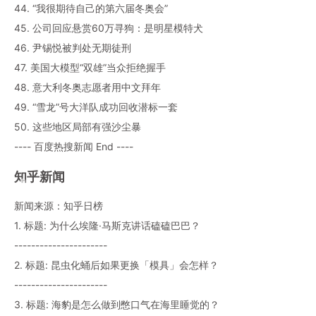
44. “我很期待自己的第六届冬奥会”
45. 公司回应悬赏60万寻狗：是明星模特犬
46. 尹锡悦被判处无期徒刑
47. 美国大模型“双雄”当众拒绝握手
48. 意大利冬奥志愿者用中文拜年
49. “雪龙”号大洋队成功回收潜标一套
50. 这些地区局部有强沙尘暴
---- 百度热搜新闻 End ----
知乎新闻
新闻来源：知乎日榜
1. 标题: 为什么埃隆·马斯克讲话磕磕巴巴？
----------------------
2. 标题: 昆虫化蛹后如果更换「模具」会怎样？
----------------------
3. 标题: 海豹是怎么做到憋口气在海里睡觉的？