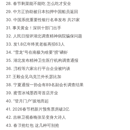
28. 春节剩菜能不能吃 怎么吃才安全
29. 中方正协助被日本扣押中国船员返回
30. 中国系统重要性银行名单发布 共21家
31. 事关黄金！深圳十部门出手
32. 人民日报评湖北调查精神病院骗保问题
33. 发1.8亿年终奖老板再招63人
34. “雪龙”号在南极为啥要“捞”磷虾
35. 湖北发布精神卫生医疗机构调查通报
36. 携程等六家出行平台企业被约谈
37. 王毅会见乌克兰外长瑟比加
38. 宁夏通报一协会有89名副会长调查结果
39. 蜜雪冰城墨西哥首店开业
40. “登月门户”拔地而起
41. 2026春节档新片预售票房破2亿
42. 吉林卫视春晚张呈变身大诗人
43. 春节抢红包 这几种可别抢