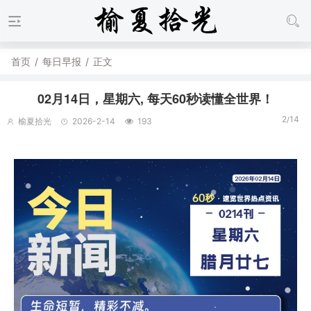
首页
/
每日早报
/
正文
02月14日，星期六, 每天60秒读懂全世界！
2/14
榆夏拾光
2026-2-14
193