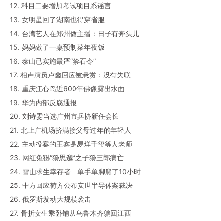
12. 科目二要增加考试项目系谣言
13. 女明星回了湖南也得穿省服
14. 台湾艺人在郑州做主播：日子有奔头儿
15. 妈妈做了一桌预制菜年夜饭
16. 泰山已实施最严“禁石令”
17. 相声演员卢鑫回应被悬赏：没有失联
18. 重庆江心岛近600年佛像露出水面
19. 华为内部反腐通报
20. 刘诗雯当选广州市乒协新任会长
21. 北上广机场挤满接父母过年的年轻人
22. 主动投案的王鑫是易烊千玺等人老师
23. 网红兔狲“狲思邈”之子狲三郎病亡
24. 雪山求生幸存者：单手单脚爬了10小时
25. 中方回应荷方公布安世半导体案裁决
26. 俄罗斯发动大规模袭击
27. 骨折女生乘卧铺从乌鲁木齐躺回江西