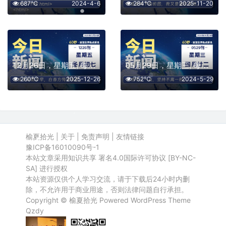
687℃
2024-4-6
284℃
2025-11-20
12月26日，星期五, 每天60秒读懂全世界！
05月29日，星期三, 每天60秒读懂全世界！
260℃
2025-12-26
752℃
2024-5-29
榆夏拾光
|
关于
|
免责声明
|
友情链接
豫ICP备16010090号-1
本站文章采用知识共享 署名4.0国际许可协议 [BY-NC-
SA] 进行授权
本站资源仅供个人学习交流，请于下载后24小时内删
除，不允许用于商业用途，否则法律问题自行承担。
Copyright ©
榆夏拾光
Powered
WordPress
Theme
Qzdy