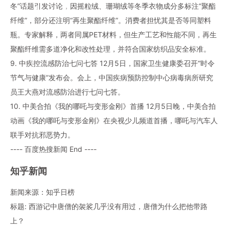
冬”话题引发讨论，因摇粒绒、珊瑚绒等冬季衣物成分多标注“聚酯
纤维”，部分还注明“再生聚酯纤维”。消费者担忧其是否等同塑料
瓶。专家解释，两者同属PET材料，但生产工艺和性能不同，再生
聚酯纤维需多道净化和改性处理，并符合国家纺织品安全标准。
9. 中疾控流感防治七问七答 12月5日，国家卫生健康委召开“时令
节气与健康”发布会。会上，中国疾病预防控制中心病毒病所研究
员王大燕对流感防治进行七问七答。
10. 中美合拍《我的哪吒与变形金刚》首播 12月5日晚，中美合拍
动画《我的哪吒与变形金刚》在央视少儿频道首播，哪吒与汽车人
联手对抗邪恶势力。
---- 百度热搜新闻 End ----
知乎新闻
新闻来源：知乎日榜
标题: 西游记中唐僧的袈裟几乎没有用过，唐僧为什么把他带路
上？