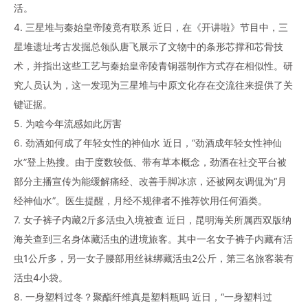
活。
4. 三星堆与秦始皇帝陵竟有联系 近日，在《开讲啦》节目中，三
星堆遗址考古发掘总领队唐飞展示了文物中的条形芯撑和芯骨技
术，并指出这些工艺与秦始皇帝陵青铜器制作方式存在相似性。研
究人员认为，这一发现为三星堆与中原文化存在交流往来提供了关
键证据。
5. 为啥今年流感如此厉害
6. 劲酒如何成了年轻女性的神仙水 近日，“劲酒成年轻女性神仙
水”登上热搜。由于度数较低、带有草本概念，劲酒在社交平台被
部分主播宣传为能缓解痛经、改善手脚冰凉，还被网友调侃为“月
经神仙水”。医生提醒，月经不规律者不推荐饮用任何酒类。
7. 女子裤子内藏2斤多活虫入境被查 近日，昆明海关所属西双版纳
海关查到三名身体藏活虫的进境旅客。其中一名女子裤子内藏有活
虫1公斤多，另一女子腰部用丝袜绑藏活虫2公斤，第三名旅客装有
活虫4小袋。
8. 一身塑料过冬？聚酯纤维真是塑料瓶吗 近日，“一身塑料过