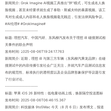
新闻简介: Grok Imagine AI视频工具推出"辣"模式，可生成名人换
脸视频，甚至未经要求就生成了泰勒・斯威夫特的暴露视频。该工
具对生成成人内容和名人换脸视频毫无顾忌，引发法律风险争议。
#AI伦理# #GrokImagine#
----------------------
标题: 理想汽车、中国汽研、东风柳汽发布关于理想 i8 碰撞测试相
关事件的联合声明
发布时间: 2025-08-06T19:24:17.763
新闻简介: 近期，理想 i8 与第三方车辆（东风柳汽乘龙品牌）在碰
撞测试中的内容传播引发社会广泛关注，并就汽车产品测试信息发
布的规范性、标准执行的透明度以及企业品牌形象保护等议题引发
了行业讨论。
----------------------
标题: 苹果 iOS 26 新特性：低电量动画上线，焕新隔空投送图标
发布时间: 2025-08-06T06:46:15.367
新闻简介: 科技媒体 9to5Mac 今天（8 月 6 日）发布博文，报道