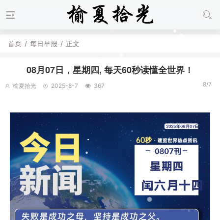
首页
/
每日早报
/
正文
08月07日，星期四, 每天60秒读懂全世界！
8/7
榆夏拾光
2025-8-7
367