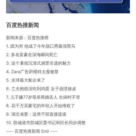
百度热搜新闻
新闻来源：百度热搜榜
1. 因为穷 他成了今年脱口秀最强黑马
2. 多名富豪在深海瞬间死亡
3. 这个暑假沉浸式感受非遗的魅力
4. Zara广告因模特太瘦被禁
5. 全球最大船企来了
6. 丈夫抱怨没吃到鸡蛋 女子崩溃掀桌
7. 儿子嫌77岁母亲再婚丢人 生病时不管
8. 花千万买豪宅的年轻人开始维权了
9. 湖北省委：这类干部直接提拔
10. 防城港市防城区委书记和区长同步调整
---- 百度热搜新闻 End ----