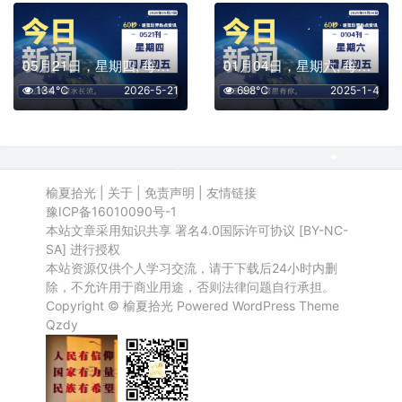
05月21日，星期四, 每天60秒读懂全世界！
01月04日，星期六, 每天60秒读懂全世界！
134℃
2026-5-21
698℃
2025-1-4
榆夏拾光
|
关于
|
免责声明
|
友情链接
豫ICP备16010090号-1
本站文章采用知识共享 署名4.0国际许可协议 [BY-NC-
SA] 进行授权
本站资源仅供个人学习交流，请于下载后24小时内删
除，不允许用于商业用途，否则法律问题自行承担。
Copyright ©
榆夏拾光
Powered
WordPress
Theme
Qzdy