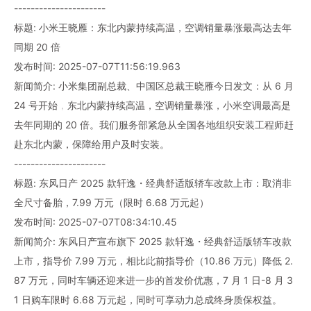
----------------------
标题: 小米王晓雁：东北内蒙持续高温，空调销量暴涨最高达去年
同期 20 倍
发布时间: 2025-07-07T11:56:19.963
新闻简介: 小米集团副总裁、中国区总裁王晓雁今日发文：从 6 月
24 号开始，东北内蒙持续高温，空调销量暴涨，小米空调最高是
去年同期的 20 倍。我们服务部紧急从全国各地组织安装工程师赶
赴东北内蒙，保障给用户及时安装。
----------------------
标题: 东风日产 2025 款轩逸・经典舒适版轿车改款上市：取消非
全尺寸备胎，7.99 万元（限时 6.68 万元起）
发布时间: 2025-07-07T08:34:10.45
新闻简介: 东风日产宣布旗下 2025 款轩逸・经典舒适版轿车改款
上市，指导价 7.99 万元，相比此前指导价（10.86 万元）降低 2.
87 万元，同时车辆还迎来进一步的首发价优惠，7 月 1 日-8 月 3
1 日购车限时 6.68 万元起，同时可享动力总成终身质保权益。