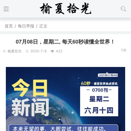
首页
/
每日早报
/
正文
07月08日，星期二, 每天60秒读懂全世界！
7/8
榆夏拾光
2025-7-8
422