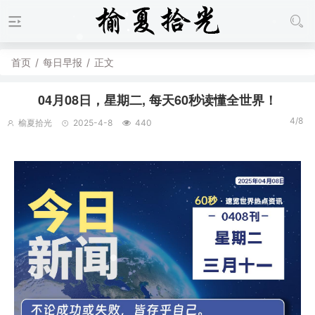
首页
/
每日早报
/
正文
04月08日，星期二, 每天60秒读懂全世界！
4/8
榆夏拾光
2025-4-8
440