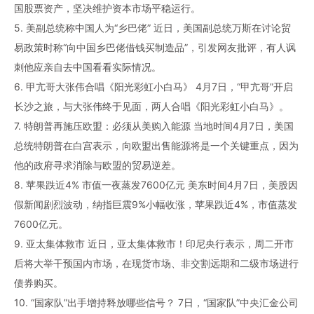
国股票资产，坚决维护资本市场平稳运行。
5. 美副总统称中国人为“乡巴佬” 近日，美国副总统万斯在讨论贸
易政策时称“向中国乡巴佬借钱买制造品”，引发网友批评，有人讽
刺他应亲自去中国看看实际情况。
6. 甲亢哥大张伟合唱《阳光彩虹小白马》 4月7日，“甲亢哥”开启
长沙之旅，与大张伟终于见面，两人合唱《阳光彩虹小白马》。
7. 特朗普再施压欧盟：必须从美购入能源 当地时间4月7日，美国
总统特朗普在白宫表示，向欧盟出售能源将是一个关键重点，因为
他的政府寻求消除与欧盟的贸易逆差。
8. 苹果跌近4% 市值一夜蒸发7600亿元 美东时间4月7日，美股因
假新闻剧烈波动，纳指巨震9%小幅收涨，苹果跌近4%，市值蒸发
7600亿元。
9. 亚太集体救市 近日，亚太集体救市！印尼央行表示，周二开市
后将大举干预国内市场，在现货市场、非交割远期和二级市场进行
债券购买。
10. “国家队”出手增持释放哪些信号？ 7日，“国家队”中央汇金公司