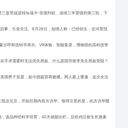
文经三盘苦战逆转埃瑞卡-安德列娃，连续三年晋级到第三轮，下
寻人启事，引发关注。8月28日，知情人称：已经轻生，在河里找
内蒙古呼和浩特市举办。VR体验、智能复原，博物馆的高科技带
，却在手术需要时无法优先用血。什么原因导致李先生用血受阻？
哭的美国男子亚瑟，如今因盗窃再被捕。两人庭上重逢，这次女法
沙利文抵达北京，开始任期内首次访华。值得注意的是，此次访华随
肉鸡，该品种经科学培育，40天就能出栏，且给鸡注射生长激素