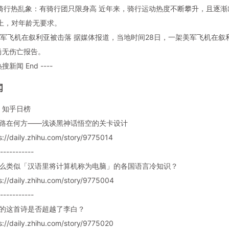
少年骑行热乱象：有骑行团只限身高 近年来，骑行运动热度不断攀升，且逐
以上，对年龄无要求。
一架美军飞机在叙利亚被击落 据媒体报道，当地时间28日，一架美军飞机
尚无伤亡报告。
热搜新闻 End ----
闻
：知乎日榜
问路在何方——浅谈黑神话悟空的关卡设计
://daily.zhihu.com/story/9775014
-----------
有什么类似「汉语里将计算机称为电脑」的各国语言冷知识？
://daily.zhihu.com/story/9775004
-----------
作的这首诗是否超越了李白？
://daily.zhihu.com/story/9775020