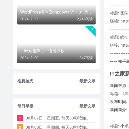
-----------
WordPress插件Erphpdown V17.01 为网站添加付费下载功能
标题: 
2024-2-21
2,746阅读
链接: https
-----------
5
标题: 瞎扯
链接: https
一叶知霜降，一语感深秋
-----------
2024-2-20
1,847阅读
---- 知乎新
IT之家
榆夏拾光
最新文章
新闻来源：
标题: 《
发布时间: 2
每日早报
最新文章
新闻简介:
1
08月07日，星期五, 每天60秒读懂...
-----------
标题: 
2
08月06日，星期四, 每天60秒读懂...