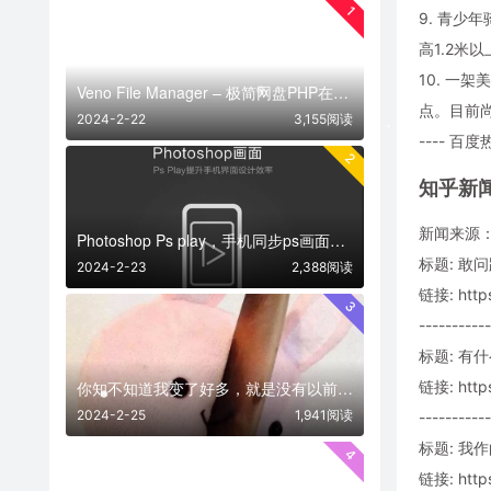
1
9. 青
高1.2米
10. 
Veno File Manager – 极简网盘PHP在线网盘系统- v4.1
点。目前
2024-2-22
3,155阅读
---- 百度
2
知乎新
新闻来源
Photoshop Ps play，手机同步ps画面神器
标题: 敢
2024-2-23
2,388阅读
链接: https
3
-----------
标题: 
链接: https
你知不知道我变了好多，就是没有以前那么可爱了
2024-2-25
1,941阅读
-----------
标题: 我
4
链接: https