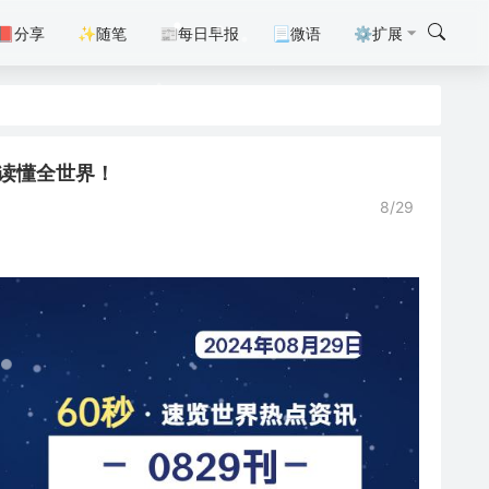
📕分享
✨随笔
📰每日早报
📃微语
⚙扩展
0秒读懂全世界！
8/29