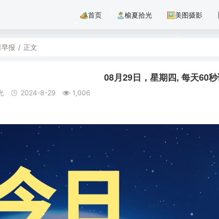
🏕首页
🏝️榆夏拾光
🖼美图摄影
日早报
/
正文
08月29日，星期四, 每天6
光
2024-8-29
1,006