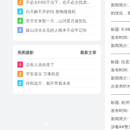
2
不必太纠结于当下，也不必太忧虑...
新闻简介:
3
白天解不开的结 夜晚慢慢耗 ​​​
的优化，
4
苦尽甘来那一天，山河星月做贺礼
-----------
标题: 9.
5
跋山涉水去见的人根本不会牢记你
发布时间: 2
新闻简介:
美图摄影
最新文章
-----------
标题: 比
1
总有人说你变了
发布时间: 20
2
平安喜乐 万事胜意
新闻简介:
3
诗和远方，都不带着未来
台发布针
-----------
标题: 杭
发布时间: 2
新闻简介:
涉毒##警