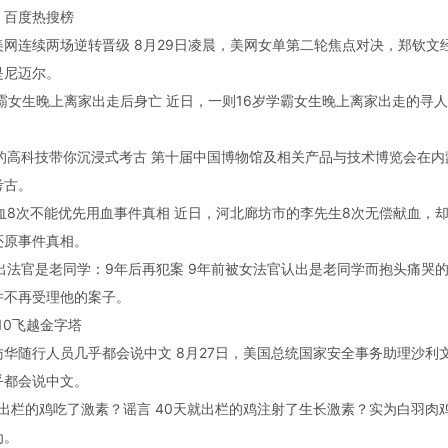
：百度热搜榜
文美网连续两场逆转晋级 8月29日凌晨，美网女单第二轮焦点对决，郑钦
是尼迈尔。
岁学霸女生晚上离家出走后身亡 近日，一则16岁学霸女生晚上离家出走的
。
物馆的高科技带你沉浸式考古 第十届中国博物馆及相关产品与技术博览会在
考古。
原献血8次不能优先用血事件真相 近日，河北廊坊市的李先生8次无偿献血
还原事件真相。
犯认出法官是老同学：9年后再犯案 9年前被女法官认出是老同学而抱头痛
并不再受理他的案子。
歼10飞越金字塔
文访华随行人员几乎都会说中文 8月27日，美国总统国家安全事务助理
乎都会说中文。
天就出栏的鸡吃了激素？谣言 40天就出栏的鸡注射了生长激素？实为白羽
为。