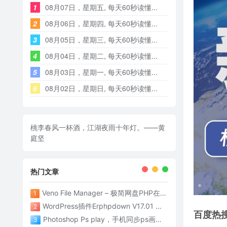
1
08月07日，星期五, 每天60秒读懂...
2
08月06日，星期四, 每天60秒读懂...
3
08月05日，星期三, 每天60秒读懂...
4
08月04日，星期二, 每天60秒读懂...
5
08月03日，星期一, 每天60秒读懂...
6
08月02日，星期日, 每天60秒读懂...
桃李春风一杯酒，江湖夜雨十年灯。——黄
庭坚
热门文章
Veno File Manager – 极简网盘PHP在线网盘系统- v4.1
1
WordPress插件Erphpdown V17.01 为网站添加付费下载功能
2
百度热
Photoshop Ps play，手机同步ps画面神器
3