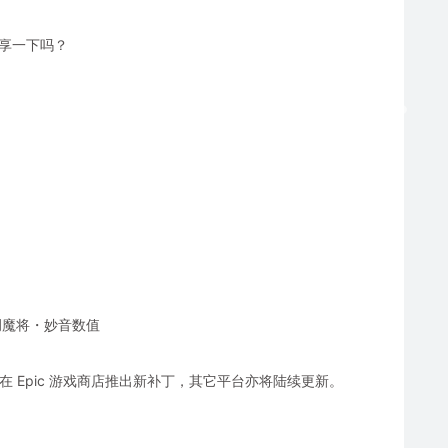
分享一下吗？
下调魔将・妙音数值
，率先在 Epic 游戏商店推出新补丁，其它平台亦将陆续更新。