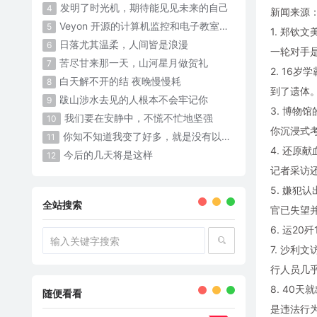
发明了时光机，期待能见见未来的自己
4
新闻来源
Veyon 开源的计算机监控和电子教室管理软件
5
1. 郑钦
日落尤其温柔，人间皆是浪漫
6
一轮对手
苦尽甘来那一天，山河星月做贺礼
7
2. 16
白天解不开的结 夜晚慢慢耗 ​​​
8
到了遗体
跋山涉水去见的人根本不会牢记你
9
3. 博
我们要在安静中，不慌不忙地坚强
10
你沉浸式
你知不知道我变了好多，就是没有以前那么可爱了
11
4. 还
今后的几天将是这样
12
记者采访
5. 嫌
全站搜索
官已失望
6. 运20
7. 沙利
行人员几
8. 40
随便看看
是违法行