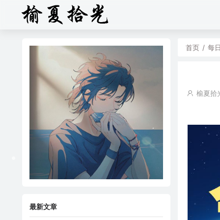
首页
/
每
榆夏拾
最新文章