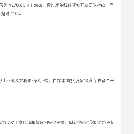
270.80.0.1 beta。经过摩尔线程驱动开发团队持续一周
过 110%。
毁比亚迪及方程豹品牌声誉。自媒体“虎狼说车”及蒋某在多个平
在淘宝成为仅次于李佳琦和薇娅的头部主播。#杭州警方通报雪梨被指