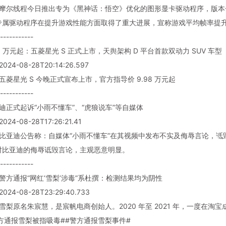
 摩尔线程今日推出专为《黑神话：悟空》优化的图形显卡驱动程序，版本号为 v
专属驱动程序在提升游戏性能方面取得了重大进展，宣称游戏平均帧率提升超
-----------
98 万元起：五菱星光 S 正式上市，天舆架构 D 平台首款双动力 SUV 车型
024-08-28T20:14:26.597
 五菱星光 S 今晚正式宣布上市，官方指导价 9.98 万元起
-----------
亚迪正式起诉“小雨不懂车”、“虎狼说车”等自媒体
24-08-28T17:26:21.41
 比亚迪公告称：自媒体“小雨不懂车”在其视频中发布不实及侮辱言论，诋
对比亚迪的侮辱诋毁言论，主观恶意明显。
-----------
州警方通报“网红‘雪梨’涉毒”系杜撰：检测结果均为阴性
024-08-28T23:29:40.733
 雪梨原名朱宸慧，是宸帆电商创始人。2020 年至 2021 年，一度
方通报雪梨被指吸毒##警方通报雪梨事件#