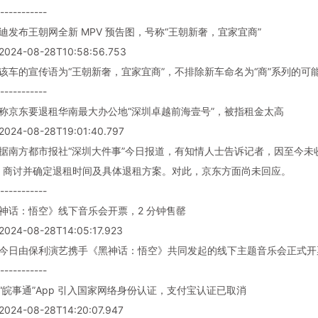
-----------
亚迪发布王朝网全新 MPV 预告图，号称“王朝新奢，宜家宜商”
024-08-28T10:58:56.753
 该车的宣传语为“王朝新奢，宜家宜商”，不排除新车命名为“商”系列的
-----------
息称京东要退租华南最大办公地“深圳卓越前海壹号”，被指租金太高
024-08-28T19:01:40.797
: 据南方都市报社“深圳大件事”今日报道，有知情人士告诉记者，因至今
，商讨并确定退租时间及具体退租方案。对此，京东方面尚未回应。
-----------
黑神话：悟空》线下音乐会开票，2 分钟售罄
24-08-28T14:05:17.923
: 今日由保利演艺携手《黑神话：悟空》共同发起的线下主题音乐会正式开
-----------
徽“皖事通”App 引入国家网络身份认证，支付宝认证已取消
024-08-28T14:20:07.947