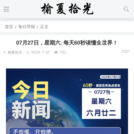
首页
/
每日早报
/
正文
07月27日，星期六, 每天60秒读懂全世界！
7/27
榆夏拾光
2024-7-27
702