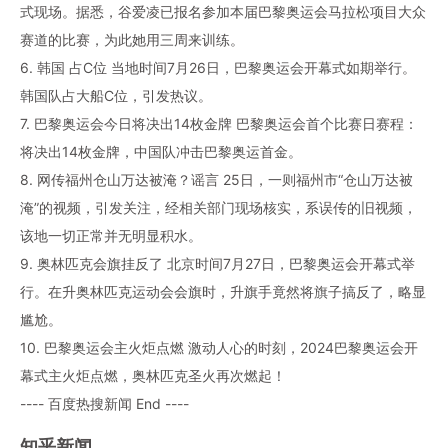
式现场。据悉，谷爱凌已报名参加本届巴黎奥运会马拉松项目大众
赛道的比赛，为此她用三周来训练。
6. 韩国 占C位 当地时间7月26日，巴黎奥运会开幕式如期举行。
韩国队占大船C位，引发热议。
7. 巴黎奥运会今日将决出14枚金牌 巴黎奥运会首个比赛日赛程：
将决出14枚金牌，中国队冲击巴黎奥运首金。
8. 网传福州仓山万达被淹？谣言 25日，一则福州市“仓山万达被
淹”的视频，引发关注，经相关部门现场核实，系误传的旧视频，
该地一切正常并无明显积水。
9. 奥林匹克会旗挂反了 北京时间7月27日，巴黎奥运会开幕式举
行。在升奥林匹克运动会会旗时，升旗手竟然将旗子搞反了，略显
尴尬。
10. 巴黎奥运会主火炬点燃 激动人心的时刻，2024巴黎奥运会开
幕式主火炬点燃，奥林匹克圣火再次燃起！
---- 百度热搜新闻 End ----
知乎新闻