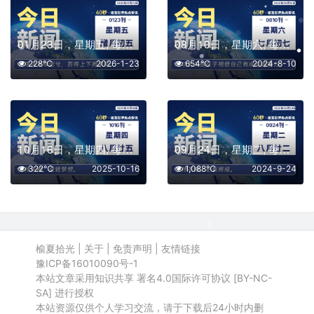
01月23日，星期五, 每天60秒读懂全世界！
08月10日，星期六, 每天60秒读懂全世界！
228℃
2026-1-23
654℃
2024-8-10
10月16日，星期四, 每天60秒读懂全世界！
09月24日，星期二, 每天60秒读懂全世界！
322℃
2025-10-16
1,088℃
2024-9-24
榆夏拾光
|
关于
|
免责声明
|
友情链接
豫ICP备16010090号-1
本站文章采用知识共享 署名4.0国际许可协议 [BY-NC-
SA] 进行授权
本站资源仅供个人学习交流，请于下载后24小时内删